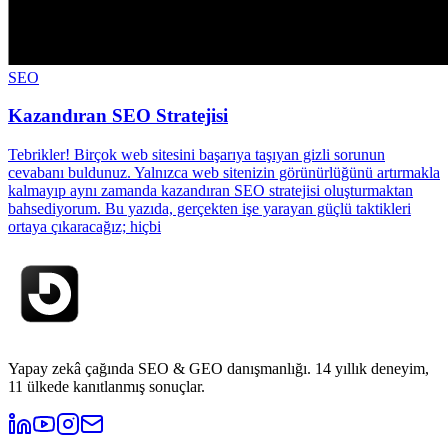
SEO
Kazandıran SEO Stratejisi
Tebrikler! Birçok web sitesini başarıya taşıyan gizli sorunun
cevabanı buldunuz. Yalnızca web sitenizin görünürlüğünü artırmakla
kalmayıp aynı zamanda kazandıran SEO stratejisi oluşturmaktan
bahsediyorum. Bu yazıda, gerçekten işe yarayan güçlü taktikleri
ortaya çıkaracağız; hiçbi
Yapay zekâ çağında SEO & GEO danışmanlığı. 14 yıllık deneyim,
11 ülkede kanıtlanmış sonuçlar.