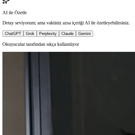
AI ile Özetle
Detay seviyorum; ama vaktiniz azsa içeriği AI ile özetleyebilirsiniz.
ChatGPT
Grok
Perplexity
Claude
Gemini
Okuyucular tarafından sıkça kullanılıyor