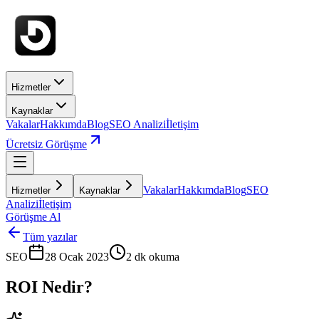
Hizmetler
Kaynaklar
Vakalar
Hakkımda
Blog
SEO Analizi
İletişim
Ücretsiz Görüşme
Vakalar
Hakkımda
Blog
SEO
Hizmetler
Kaynaklar
Analizi
İletişim
Görüşme Al
Tüm yazılar
SEO
28 Ocak 2023
2
dk okuma
ROI Nedir?