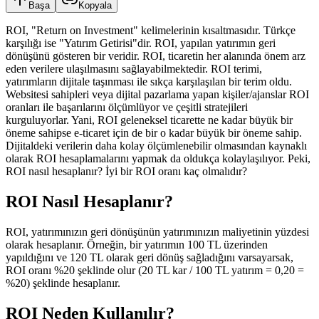
Başa
Kopyala
ROI, "Return on Investment" kelimelerinin kısaltmasıdır. Türkçe
karşılığı ise "Yatırım Getirisi"dir. ROI, yapılan yatırımın geri
dönüşünü gösteren bir veridir. ROI, ticaretin her alanında önem arz
eden verilere ulaşılmasını sağlayabilmektedir. ROI terimi,
yatırımların dijitale taşınması ile sıkça karşılaşılan bir terim oldu.
Websitesi sahipleri veya dijital pazarlama yapan kişiler/ajanslar ROI
oranları ile başarılarını ölçümlüyor ve çeşitli stratejileri
kurguluyorlar. Yani, ROI geleneksel ticarette ne kadar büyük bir
öneme sahipse e-ticaret için de bir o kadar büyük bir öneme sahip.
Dijitaldeki verilerin daha kolay ölçümlenebilir olmasından kaynaklı
olarak ROI hesaplamalarını yapmak da oldukça kolaylaşılıyor. Peki,
ROI nasıl hesaplanır? İyi bir ROI oranı kaç olmalıdır?
ROI Nasıl Hesaplanır?
ROI, yatırımınızın geri dönüşünün yatırımınızın maliyetinin yüzdesi
olarak hesaplanır. Örneğin, bir yatırımın 100 TL üzerinden
yapıldığını ve 120 TL olarak geri dönüş sağladığını varsayarsak,
ROI oranı %20 şeklinde olur (20 TL kar / 100 TL yatırım = 0,20 =
%20) şeklinde hesaplanır.
ROI Neden Kullanılır?