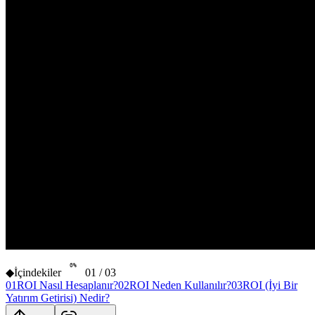
0
%
◆
İçindekiler
01
/
03
01
ROI Nasıl Hesaplanır?
02
ROI Neden Kullanılır?
03
ROI (İyi Bir
Yatırım Getirisi) Nedir?