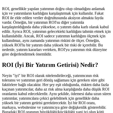
ROI, genellikle yapılan yatırımın doğru olup olmadığını anlamak
için ve yatırımların karlılığını karşılaştırmak için kullanılır. Fakat
ROI ile elde edilen veriler doğrultusunda aksiyon almakta fayda
vardır. Örneğin, bir yatırımın ROI'su diğer yatırımla
karşılaştırıldığında daha yüksekse, o yatırım daha karlı olarak kabul
edilir. Ayrıca ROI, yatırımın gelecekteki karlılığını tahmin etmek için
kullanılabilir. Ancak, ROI sadece yatırımın karlılığını ölçmek için
kullanılmaz, aynı zamanda yatırımın riskini de ölçer. Örneğin,
yüksek ROI'lu bir yatırım daha yüksek bir riski de içerebilir. Bu
nedenle, yatırım kararları verirken, ROI'yu yatırımın risk düzeyine
göre değerlendirmek önemlidir.
ROI (İyi Bir Yatırım Getirisi) Nedir?
Neyin "iyi" bir ROI olarak nitelendirileceği, yatırımcının risk
toleransı ve yatırımın geri dönüş sağlaması için gereken süre gibi
faktörlere bağlı olacaktır. Her şey eşit olduğunda, riskten daha fazla
kaçınan yatırımcılar, daha az risk alma karşılığında daha düşük ROI
oranlarını kabul edeceklerdir. Aynı şekilde, ödemesi daha uzun süren
yatırımlar, yatırımcılara çekici gelebilmek için genellikle daha
yüksek bir yatırım getirisi gerektirecektir. İyi bir ROI oranı,
markaya, websitesine ve yatırımcıya göre değişkenlik gösterebilir.
Buradaki ROI oranının büyüklüğü/küçüklüğü yani iyi olup kötü