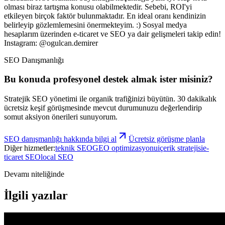
olması biraz tartışma konusu olabilmektedir. Sebebi, ROI'yi
etkileyen birçok faktör bulunmaktadır. En ideal oranı kendinizin
belirleyip gözlemlemesini önermekteyim. :) Sosyal medya
hesaplarım üzerinden e-ticaret ve SEO ya dair gelişmeleri takip edin!
Instagram: @ogulcan.demirer
SEO Danışmanlığı
Bu konuda profesyonel destek almak ister misiniz?
Stratejik SEO yönetimi ile organik trafiğinizi büyütün.
30 dakikalık
ücretsiz keşif görüşmesinde mevcut durumunuzu değerlendirip
somut aksiyon önerileri sunuyorum.
SEO danışmanlığı
hakkında bilgi al
Ücretsiz görüşme planla
Diğer hizmetler:
teknik SEO
GEO optimizasyonu
içerik stratejisi
e-
ticaret SEO
local SEO
Devamı niteliğinde
İlgili yazılar