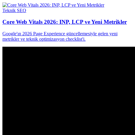
Teknik SEO
Core Web Vitals 2026: INP, LCP ve Yeni Metrikler
Google'ın 2026 Page Experience güncellemesiyle gelen yeni
metrikler ve teknik optimizasyon checklist'i.