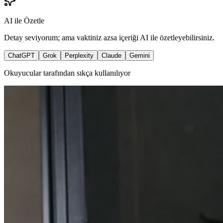
AI ile Özetle
Detay seviyorum; ama vaktiniz azsa içeriği AI ile özetleyebilirsiniz.
ChatGPT
Grok
Perplexity
Claude
Gemini
Okuyucular tarafından sıkça kullanılıyor