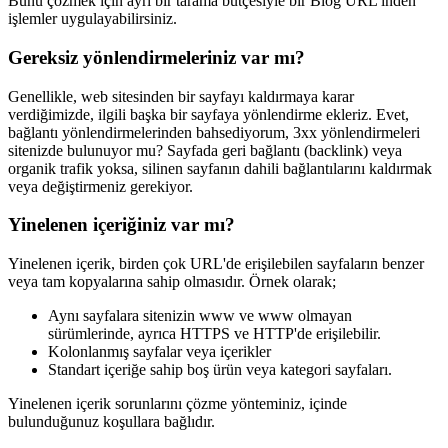
Bunu çözmek için ayrı bir tarama bütçesiyle bir Blog URL'inden
işlemler uygulayabilirsiniz.
Gereksiz yönlendirmeleriniz var mı?
Genellikle, web sitesinden bir sayfayı kaldırmaya karar
verdiğimizde, ilgili başka bir sayfaya yönlendirme ekleriz. Evet,
bağlantı yönlendirmelerinden bahsediyorum, 3xx yönlendirmeleri
sitenizde bulunuyor mu? Sayfada geri bağlantı (backlink) veya
organik trafik yoksa, silinen sayfanın dahili bağlantılarını kaldırmak
veya değiştirmeniz gerekiyor.
Yinelenen içeriğiniz var mı?
Yinelenen içerik, birden çok URL'de erişilebilen sayfaların benzer
veya tam kopyalarına sahip olmasıdır. Örnek olarak;
Aynı sayfalara sitenizin www ve www olmayan
sürümlerinde, ayrıca HTTPS ve HTTP'de erişilebilir.
Kolonlanmış sayfalar veya içerikler
Standart içeriğe sahip boş ürün veya kategori sayfaları.
Yinelenen içerik sorunlarını çözme yönteminiz, içinde
bulunduğunuz koşullara bağlıdır.