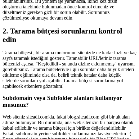
bulunabilirsiniz. Bu yöntem işe yaramazsa, ikinci kez dizin
oluşturma talebinde bulunmadan önce kontrol etmeniz ve
düzeltmeniz gereken gizli bir sorun olabilir. Sorununuz
çözülmediyse okumaya devam edin.
2. Tarama bütçesi sorunlarını kontrol
edin
Tarama bütçesi , bir arama motorunun sitenizde ne kadar hızlı ve kaç
sayfa taramak istediğini gösterir. Taranabilir URL'leriniz tarama
bütçenizi aşarsa, "Keşfedildi - şu anda dizine eklenmemiş" uyarısını
görebilirsiniz. Tarama bütçeleriyle ilgili sorunlar daha büyük siteleri
etkileme eğiliminde olsa da, belirli teknik hatalar daha küçük
sitelerde sorunlara yol açabilir. Tarama bütçesi sorunlarına yol
açabilecek etkenlere gözatalım!
Subdomain veya Subfolder alanları kullanıyor
musunuz?
Web siteniz siteadi.com'da, fakat blog.siteadi.com gibi bir alt alan
adınız bulunuyor. Bu durumda, ana web sitenizin bir parçası olarak
kabul edilebilir ve tarama bütçesi için birlikte değerlendirilebilir.
Fakat, subdomain yerine subfolder kullanmanızı tavsiye ederim. :)