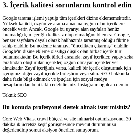
3. İçerik kalitesi sorunlarını kontrol edin
Google tarama işlemi yaptığı tüm içerikleri dizine eklememektedir.
Yüksek kaliteli, özgün ve arama amacına uygun olan içeriklere
öncelik verir. Ancak, Google bu uyarıyı alan sayfaları henüz
taramadığı için içeriğin kalitesiz olup olmadığını bilemez. Google,
benzer sayfalara dayalı olarak halihazırda taranmış olduğu fikrine
sahip olabilir. Bu nedenle taramayı "öncelikten çıkarmış" olabilir.
Google'ın dizine ekleme olasılığı düşük olan birkaç içerik türü
bulunmaktadır. Bu içerik türleri arasında; zayıf içerikler, yapay zeka
tarafından oluşturulan içerikler, özgün olmayan içerikler yer
almaktadır. Zayıf içeriğiniz varsa, kaliteli bir içerik oluşturmak için
içeriğinizi diğer zayıf içerikle birleştirin veya silin. SEO hakkında
daha fazla bilgi edinmek ve ipuçları için sosyal medya
hesaplarımdan beni takip edebilirsiniz. Instagram: ogulcan.demirer
Teknik SEO
Bu konuda profesyonel destek almak ister misiniz?
Core Web Vitals, crawl bütçesi ve site mimarisi optimizasyonu.
30
dakikalık ücretsiz keşif görüşmesinde mevcut durumunuzu
değerlendirip somut aksiyon önerileri sunuyorum.