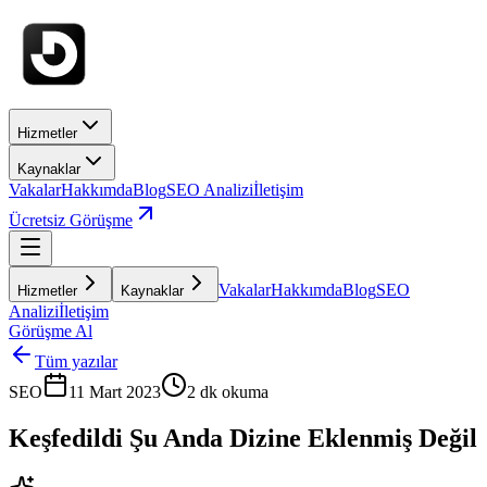
Hizmetler
Kaynaklar
Vakalar
Hakkımda
Blog
SEO Analizi
İletişim
Ücretsiz Görüşme
Vakalar
Hakkımda
Blog
SEO
Hizmetler
Kaynaklar
Analizi
İletişim
Görüşme Al
Tüm yazılar
SEO
11 Mart 2023
2
dk okuma
Keşfedildi Şu Anda Dizine Eklenmiş Değil