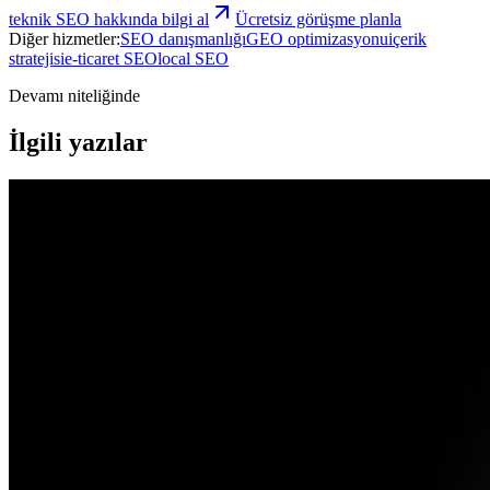
teknik SEO
hakkında bilgi al
Ücretsiz görüşme planla
Diğer hizmetler:
SEO danışmanlığı
GEO optimizasyonu
içerik
stratejisi
e-ticaret SEO
local SEO
Devamı niteliğinde
İlgili yazılar