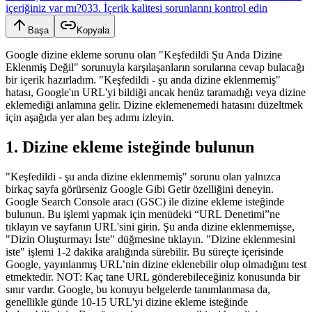
içeriğiniz var mı?
03
3. İçerik kalitesi sorunlarını kontrol edin
Başa
Kopyala
Google dizine ekleme sorunu olan "Keşfedildi Şu Anda Dizine
Eklenmiş Değil" sorunuyla karşılaşanların sorularına cevap bulacağı
bir içerik hazırladım. "Keşfedildi - şu anda dizine eklenmemiş"
hatası, Google'ın URL'yi bildiği ancak henüz taramadığı veya dizine
eklemediği anlamına gelir. Dizine eklemenemedi hatasını düzeltmek
için aşağıda yer alan beş adımı izleyin.
1. Dizine ekleme isteğinde bulunun
"Keşfedildi - şu anda dizine eklenmemiş" sorunu olan yalnızca
birkaç sayfa görürseniz Google Gibi Getir özelliğini deneyin.
Google Search Console aracı (GSC) ile dizine ekleme isteğinde
bulunun. Bu işlemi yapmak için menüdeki “URL Denetimi”ne
tıklayın ve sayfanın URL'sini girin. Şu anda dizine eklenmemişse,
"Dizin Oluşturmayı İste" düğmesine tıklayın. "Dizine eklenmesini
iste" işlemi 1-2 dakika aralığında sürebilir. Bu süreçte içerisinde
Google, yayınlanmış URL’nin dizine eklenebilir olup olmadığını test
etmektedir. NOT: Kaç tane URL gönderebileceğiniz konusunda bir
sınır vardır. Google, bu konuyu belgelerde tanımlanmasa da,
genellikle günde 10-15 URL'yi dizine ekleme isteğinde