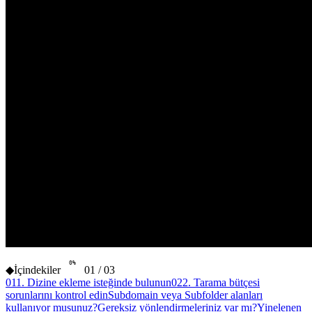
0
%
◆
İçindekiler
01
/
03
01
1. Dizine ekleme isteğinde bulunun
02
2. Tarama bütçesi
sorunlarını kontrol edin
Subdomain veya Subfolder alanları
kullanıyor musunuz?
Gereksiz yönlendirmeleriniz var mı?
Yinelenen