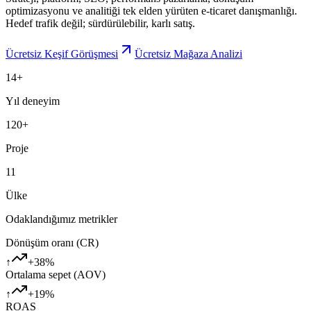
optimizasyonu ve analitiği tek elden yürüten e-ticaret danışmanlığı.
Hedef trafik değil; sürdürülebilir, karlı satış.
Ücretsiz Keşif Görüşmesi
Ücretsiz Mağaza Analizi
14+
Yıl deneyim
120+
Proje
11
Ülke
Odaklandığımız metrikler
Dönüşüm oranı (CR)
↑
+38%
Ortalama sepet (AOV)
↑
+19%
ROAS