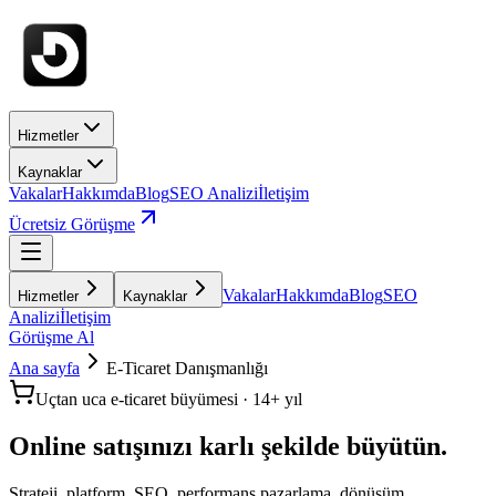
Hizmetler
Kaynaklar
Vakalar
Hakkımda
Blog
SEO Analizi
İletişim
Ücretsiz Görüşme
Vakalar
Hakkımda
Blog
SEO
Hizmetler
Kaynaklar
Analizi
İletişim
Görüşme Al
Ana sayfa
E-Ticaret Danışmanlığı
Uçtan uca e-ticaret büyümesi · 14+ yıl
Online satışınızı
karlı
şekilde büyütün.
Strateji, platform, SEO, performans pazarlama, dönüşüm