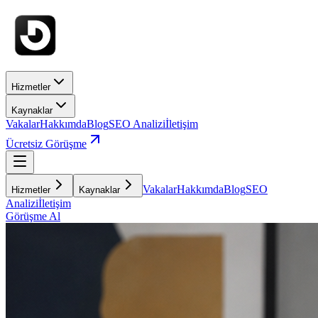
Hizmetler
Kaynaklar
Vakalar
Hakkımda
Blog
SEO Analizi
İletişim
Ücretsiz Görüşme
Vakalar
Hakkımda
Blog
SEO
Hizmetler
Kaynaklar
Analizi
İletişim
Görüşme Al