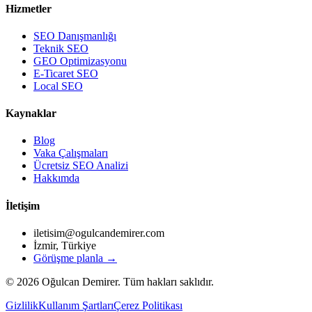
Hizmetler
SEO Danışmanlığı
Teknik SEO
GEO Optimizasyonu
E-Ticaret SEO
Local SEO
Kaynaklar
Blog
Vaka Çalışmaları
Ücretsiz SEO Analizi
Hakkımda
İletişim
iletisim@ogulcandemirer.com
İzmir, Türkiye
Görüşme planla →
©
2026
Oğulcan Demirer. Tüm hakları saklıdır.
Gizlilik
Kullanım Şartları
Çerez Politikası