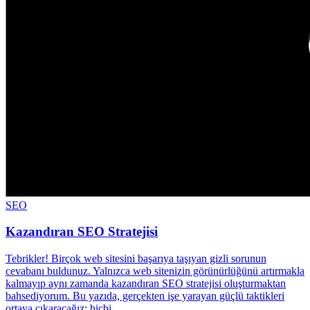
SEO
Kazandıran SEO Stratejisi
Tebrikler! Birçok web sitesini başarıya taşıyan gizli sorunun
cevabanı buldunuz. Yalnızca web sitenizin görünürlüğünü artırmakla
kalmayıp aynı zamanda kazandıran SEO stratejisi oluşturmaktan
bahsediyorum. Bu yazıda, gerçekten işe yarayan güçlü taktikleri
ortaya çıkaracağız; hiçbi