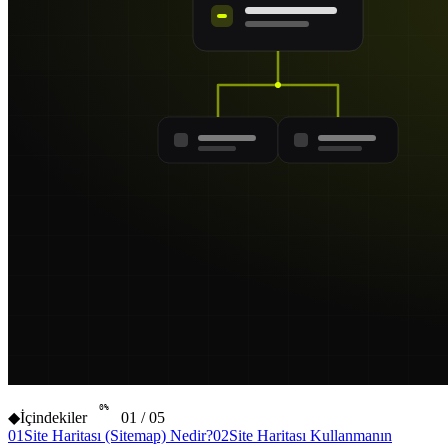
0
%
◆
İçindekiler
01
/
05
01
Site Haritası (Sitemap) Nedir?
02
Site Haritası Kullanmanın