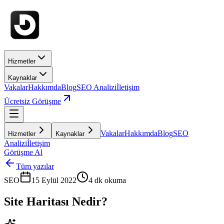
Hizmetler
Kaynaklar
Vakalar
Hakkımda
Blog
SEO Analizi
İletişim
Ücretsiz Görüşme
Vakalar
Hakkımda
Blog
SEO
Hizmetler
Kaynaklar
Analizi
İletişim
Görüşme Al
Tüm yazılar
SEO
15 Eylül 2022
4
dk okuma
Site Haritası Nedir?