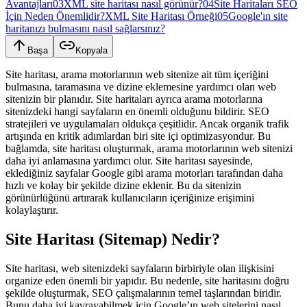
Avantajları
03
XML site haritası nasıl görünür?
04
Site Haritaları SEO
İçin Neden Önemlidir?
XML Site Haritası Örneği
05
Google'ın site
haritanızı bulmasını nasıl sağlarsınız?
Başa
Kopyala
Site haritası, arama motorlarının web sitenize ait tüm içeriğini
bulmasına, taramasına ve dizine eklemesine yardımcı olan web
sitenizin bir planıdır. Site haritaları ayrıca arama motorlarına
sitenizdeki hangi sayfaların en önemli olduğunu bildirir. SEO
stratejileri ve uygulamaları oldukça çeşitlidir. Ancak organik trafik
artışında en kritik adımlardan biri site içi optimizasyondur. Bu
bağlamda, site haritası oluşturmak, arama motorlarının web sitenizi
daha iyi anlamasına yardımcı olur. Site haritası sayesinde,
eklediğiniz sayfalar Google gibi arama motorları tarafından daha
hızlı ve kolay bir şekilde dizine eklenir. Bu da sitenizin
görünürlüğünü artırarak kullanıcıların içeriğinize erişimini
kolaylaştırır.
Site Haritası (Sitemap) Nedir?
Site haritası, web sitenizdeki sayfaların birbiriyle olan ilişkisini
organize eden önemli bir yapıdır. Bu nedenle, site haritasını doğru
şekilde oluşturmak, SEO çalışmalarının temel taşlarından biridir.
Bunu daha iyi kavrayabilmek için Google’ın web sitelerini nasıl