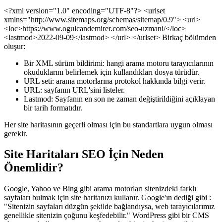
<?xml version="1.0" encoding="UTF-8"?> <urlset
xmlns="http://www.sitemaps.org/schemas/sitemap/0.9"> <url>
<loc>https://www.ogulcandemirer.com/seo-uzmani/</loc>
<lastmod>2022-09-09</lastmod> </url> </urlset> Birkaç bölümden
oluşur:
Bir XML sürüm bildirimi: hangi arama motoru tarayıcılarının
okuduklarını belirlemek için kullandıkları dosya türüdür.
URL seti: arama motorlarına protokol hakkında bilgi verir.
URL: sayfanın URL'sini listeler.
Lastmod: Sayfanın en son ne zaman değiştirildiğini açıklayan
bir tarih formatıdır.
Her site haritasının geçerli olması için bu standartlara uygun olması
gerekir.
Site Haritaları SEO İçin Neden
Önemlidir?
Google, Yahoo ve Bing gibi arama motorları sitenizdeki farklı
sayfaları bulmak için site haritanızı kullanır. Google'ın dediği gibi :
"Sitenizin sayfaları düzgün şekilde bağlandıysa, web tarayıcılarımız
genellikle sitenizin çoğunu keşfedebilir." WordPress gibi bir CMS