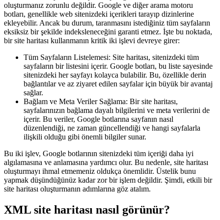
oluşturmanız zorunlu değildir. Google ve diğer arama motoru
botları, genellikle web sitenizdeki içerikleri tarayıp dizinlerine
ekleyebilir. Ancak bu durum, taranmasını istediğiniz tüm sayfaların
eksiksiz bir şekilde indeksleneceğini garanti etmez. İşte bu noktada,
bir site haritası kullanmanın kritik iki işlevi devreye girer:
Tüm Sayfaların Listelemesi: Site haritası, sitenizdeki tüm
sayfaların bir listesini içerir. Google botları, bu liste sayesinde
sitenizdeki her sayfayı kolayca bulabilir. Bu, özellikle derin
bağlantılar ve az ziyaret edilen sayfalar için büyük bir avantaj
sağlar.
Bağlam ve Meta Veriler Sağlama: Bir site haritası,
sayfalarınızın bağlama dayalı bilgilerini ve meta verilerini de
içerir. Bu veriler, Google botlarına sayfanın nasıl
düzenlendiği, ne zaman güncellendiği ve hangi sayfalarla
ilişkili olduğu gibi önemli bilgiler sunar.
Bu iki işlev, Google botlarının sitenizdeki tüm içeriği daha iyi
algılamasına ve anlamasına yardımcı olur. Bu nedenle, site haritası
oluşturmayı ihmal etmemeniz oldukça önemlidir. Üstelik bunu
yapmak düşündüğünüz kadar zor bir işlem değildir. Şimdi, etkili bir
site haritası oluşturmanın adımlarına göz atalım.
XML site haritası nasıl görünür?