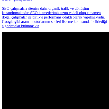
SEO çalışmaları sitenize daha organik trafik ve dönüşüm
kazandırmaktadır. SEO hizmetlerimiz uzun vadeli olup tamamen
doğal çalışmalar ile birlikte performans odaklı olarak yapılmaktadır.
Google gibi arama motorlarının siteleri listeme konusunda belirlediği
algoritmalar bulunmakta