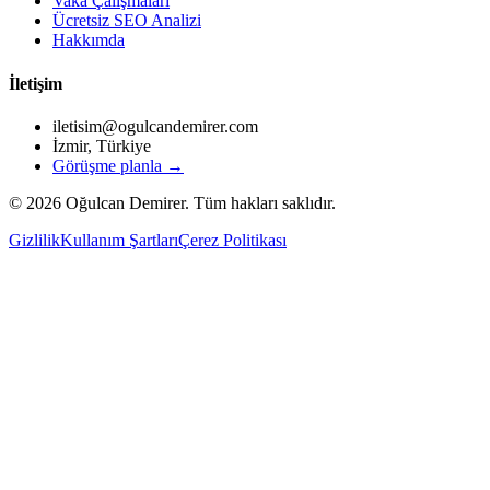
Vaka Çalışmaları
Ücretsiz SEO Analizi
Hakkımda
İletişim
iletisim@ogulcandemirer.com
İzmir, Türkiye
Görüşme planla →
©
2026
Oğulcan Demirer. Tüm hakları saklıdır.
Gizlilik
Kullanım Şartları
Çerez Politikası