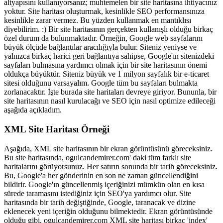
altyapısını kullanıyorsanız; muhtemelen bir site haritasına ihtiyacınız
yoktur. Site haritası oluşturmak, kesinlikle SEO performansınıza
kesinlikle zarar vermez. Bu yüzden kullanmak en mantıklısı
diyebilirim. :) Bir site haritasının gerçekten kullanışlı olduğu birkaç
özel durum da bulunmaktadır. Örneğin, Google web sayfalarını
büyük ölçüde bağlantılar aracılığıyla bulur. Siteniz yeniyse ve
yalnızca birkaç harici geri bağlantıya sahipse, Google'ın sitenizdeki
sayfaları bulmasına yardımcı olmak için bir site haritasının önemi
oldukça büyüktür. Siteniz büyük ve 1 milyon sayfalık bir e-ticaret
sitesi olduğunu varsayalım. Google tüm bu sayfaları bulmakta
zorlanacaktır. İşte burada site haritaları devreye giriyor. Bununla, bir
site haritasının nasıl kurulacağı ve SEO için nasıl optimize edileceği
aşağıda açıkladım.
XML Site Haritası Örneği
Aşağıda, XML site haritasının bir ekran görüntüsünü göreceksiniz.
Bu site haritasında, ogulcandemirer.com' daki tüm farklı site
haritalarını görüyorsunuz. Her satırın sonunda bir tarih göreceksiniz.
Bu, Google'a her gönderinin en son ne zaman güncellendiğini
bildirir. Google'ın güncellenmiş içeriğinizi mümkün olan en kısa
sürede taramasını istediğiniz için SEO'ya yardımcı olur. Site
haritasında bir tarih değiştiğinde, Google, taranacak ve dizine
eklenecek yeni içeriğin olduğunu bilmektedir. Ekran görüntüsünde
olduğu gibi, ogulcandemirer.com XML site haritası birkaç 'index'