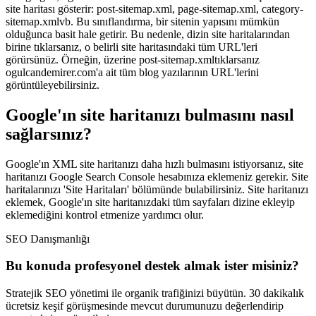
site haritası gösterir: post-sitemap.xml, page-sitemap.xml, category-
sitemap.xmlvb. Bu sınıflandırma, bir sitenin yapısını mümkün
olduğunca basit hale getirir. Bu nedenle, dizin site haritalarından
birine tıklarsanız, o belirli site haritasındaki tüm URL'leri
görürsünüz. Örneğin, üzerine post-sitemap.xmltıklarsanız
ogulcandemirer.com'a ait tüm blog yazılarının URL'lerini
görüntüleyebilirsiniz.
Google'ın site haritanızı bulmasını nasıl
sağlarsınız?
Google'ın XML site haritanızı daha hızlı bulmasını istiyorsanız, site
haritanızı Google Search Console hesabınıza eklemeniz gerekir. Site
haritalarınızı 'Site Haritaları' bölümünde bulabilirsiniz. Site haritanızı
eklemek, Google'ın site haritanızdaki tüm sayfaları dizine ekleyip
eklemediğini kontrol etmenize yardımcı olur.
SEO Danışmanlığı
Bu konuda profesyonel destek almak ister misiniz?
Stratejik SEO yönetimi ile organik trafiğinizi büyütün.
30 dakikalık
ücretsiz keşif görüşmesinde mevcut durumunuzu değerlendirip