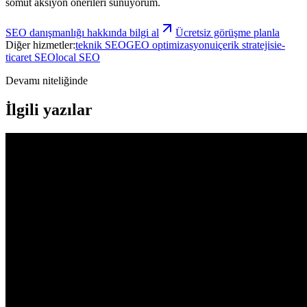
somut aksiyon önerileri sunuyorum.
SEO danışmanlığı
hakkında bilgi al
Ücretsiz görüşme planla
Diğer hizmetler:
teknik SEO
GEO optimizasyonu
içerik stratejisi
e-
ticaret SEO
local SEO
Devamı niteliğinde
İlgili yazılar