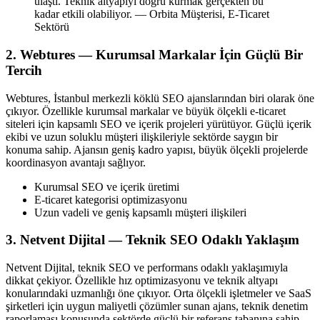
ulaştı. Teknik altyapıyı doğru kurmak gerçekten bu
kadar etkili olabiliyor. — Orbita Müşterisi, E-Ticaret
Sektörü
2. Webtures — Kurumsal Markalar İçin Güçlü Bir
Tercih
Webtures, İstanbul merkezli köklü SEO ajanslarından biri olarak öne
çıkıyor. Özellikle kurumsal markalar ve büyük ölçekli e-ticaret
siteleri için kapsamlı SEO ve içerik projeleri yürütüyor. Güçlü içerik
ekibi ve uzun soluklu müşteri ilişkileriyle sektörde saygın bir
konuma sahip. Ajansın geniş kadro yapısı, büyük ölçekli projelerde
koordinasyon avantajı sağlıyor.
Kurumsal SEO ve içerik üretimi
E-ticaret kategorisi optimizasyonu
Uzun vadeli ve geniş kapsamlı müşteri ilişkileri
3. Netvent Dijital — Teknik SEO Odaklı Yaklaşım
Netvent Dijital, teknik SEO ve performans odaklı yaklaşımıyla
dikkat çekiyor. Özellikle hız optimizasyonu ve teknik altyapı
konularındaki uzmanlığı öne çıkıyor. Orta ölçekli işletmeler ve SaaS
şirketleri için uygun maliyetli çözümler sunan ajans, teknik denetim
raporlaması konusunda sektörde güçlü bir referans tabanına sahip.