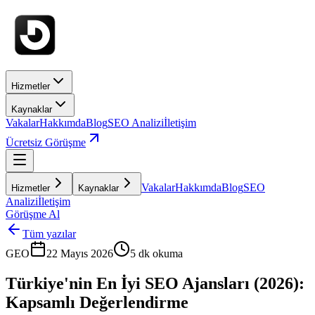
Hizmetler
Kaynaklar
Vakalar
Hakkımda
Blog
SEO Analizi
İletişim
Ücretsiz Görüşme
Vakalar
Hakkımda
Blog
SEO
Hizmetler
Kaynaklar
Analizi
İletişim
Görüşme Al
Tüm yazılar
GEO
22 Mayıs 2026
5
dk okuma
Türkiye'nin En İyi SEO Ajansları (2026):
Kapsamlı Değerlendirme