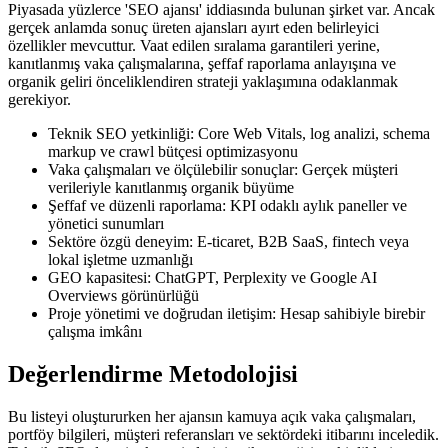
Piyasada yüzlerce 'SEO ajansı' iddiasında bulunan şirket var. Ancak
gerçek anlamda sonuç üreten ajansları ayırt eden belirleyici
özellikler mevcuttur. Vaat edilen sıralama garantileri yerine,
kanıtlanmış vaka çalışmalarına, şeffaf raporlama anlayışına ve
organik geliri önceliklendiren strateji yaklaşımına odaklanmak
gerekiyor.
Teknik SEO yetkinliği: Core Web Vitals, log analizi, schema
markup ve crawl bütçesi optimizasyonu
Vaka çalışmaları ve ölçülebilir sonuçlar: Gerçek müşteri
verileriyle kanıtlanmış organik büyüme
Şeffaf ve düzenli raporlama: KPI odaklı aylık paneller ve
yönetici sunumları
Sektöre özgü deneyim: E-ticaret, B2B SaaS, fintech veya
lokal işletme uzmanlığı
GEO kapasitesi: ChatGPT, Perplexity ve Google AI
Overviews görünürlüğü
Proje yönetimi ve doğrudan iletişim: Hesap sahibiyle birebir
çalışma imkânı
Değerlendirme Metodolojisi
Bu listeyi oluştururken her ajansın kamuya açık vaka çalışmaları,
portföy bilgileri, müşteri referansları ve sektördeki itibarını inceledik.