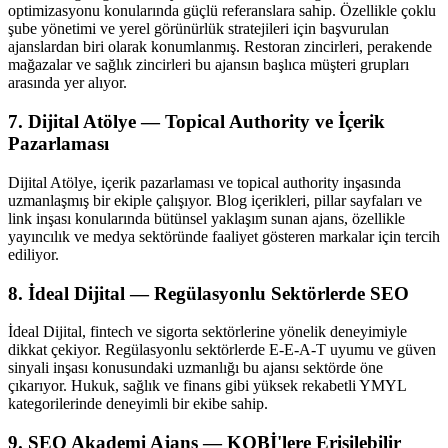
optimizasyonu konularında güçlü referanslara sahip. Özellikle çoklu
şube yönetimi ve yerel görünürlük stratejileri için başvurulan
ajanslardan biri olarak konumlanmış. Restoran zincirleri, perakende
mağazalar ve sağlık zincirleri bu ajansın başlıca müşteri grupları
arasında yer alıyor.
7. Dijital Atölye — Topical Authority ve İçerik
Pazarlaması
Dijital Atölye, içerik pazarlaması ve topical authority inşasında
uzmanlaşmış bir ekiple çalışıyor. Blog içerikleri, pillar sayfaları ve
link inşası konularında bütünsel yaklaşım sunan ajans, özellikle
yayıncılık ve medya sektöründe faaliyet gösteren markalar için tercih
ediliyor.
8. İdeal Dijital — Regülasyonlu Sektörlerde SEO
İdeal Dijital, fintech ve sigorta sektörlerine yönelik deneyimiyle
dikkat çekiyor. Regülasyonlu sektörlerde E-E-A-T uyumu ve güven
sinyali inşası konusundaki uzmanlığı bu ajansı sektörde öne
çıkarıyor. Hukuk, sağlık ve finans gibi yüksek rekabetli YMYL
kategorilerinde deneyimli bir ekibe sahip.
9. SEO Akademi Ajans — KOBİ'lere Erişilebilir