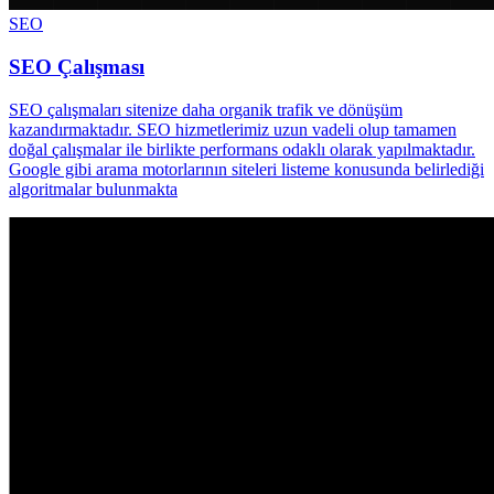
SEO
SEO Çalışması
SEO çalışmaları sitenize daha organik trafik ve dönüşüm
kazandırmaktadır. SEO hizmetlerimiz uzun vadeli olup tamamen
doğal çalışmalar ile birlikte performans odaklı olarak yapılmaktadır.
Google gibi arama motorlarının siteleri listeme konusunda belirlediği
algoritmalar bulunmakta