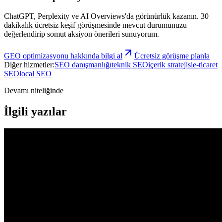
ChatGPT, Perplexity ve AI Overviews'da görünürlük kazanın.
30
dakikalık ücretsiz keşif görüşmesinde mevcut durumunuzu
değerlendirip somut aksiyon önerileri sunuyorum.
GEO optimizasyonu
hakkında bilgi al
Ücretsiz görüşme planla
Diğer hizmetler:
SEO danışmanlığı
teknik SEO
içerik stratejisi
e-ticaret
SEO
local SEO
Devamı niteliğinde
İlgili yazılar