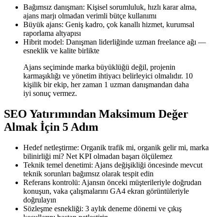
Bağımsız danışman: Kişisel sorumluluk, hızlı karar alma,
ajans marjı olmadan verimli bütçe kullanımı
Büyük ajans: Geniş kadro, çok kanallı hizmet, kurumsal
raporlama altyapısı
Hibrit model: Danışman liderliğinde uzman freelance ağı —
esneklik ve kalite birlikte
Ajans seçiminde marka büyüklüğü değil, projenin
karmaşıklığı ve yönetim ihtiyacı belirleyici olmalıdır. 10
kişilik bir ekip, her zaman 1 uzman danışmandan daha
iyi sonuç vermez.
SEO Yatırımından Maksimum Değer
Almak İçin 5 Adım
Hedef netleştirme: Organik trafik mi, organik gelir mi, marka
bilinirliği mi? Net KPI olmadan başarı ölçülemez
Teknik temel denetimi: Ajans değişikliği öncesinde mevcut
teknik sorunları bağımsız olarak tespit edin
Referans kontrolü: Ajansın önceki müşterileriyle doğrudan
konuşun, vaka çalışmalarını GA4 ekran görüntüleriyle
doğrulayın
Sözleşme esnekliği: 3 aylık deneme dönemi ve çıkış