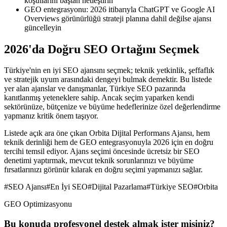
koşullarını baştan netleştirin
GEO entegrasyonu: 2026 itibarıyla ChatGPT ve Google AI
Overviews görünürlüğü strateji planına dahil değilse ajansı
güncelleyin
2026'da Doğru SEO Ortağını Seçmek
Türkiye'nin en iyi SEO ajansını seçmek; teknik yetkinlik, şeffaflık
ve stratejik uyum arasındaki dengeyi bulmak demektir. Bu listede
yer alan ajanslar ve danışmanlar, Türkiye SEO pazarında
kanıtlanmış yeteneklere sahip. Ancak seçim yaparken kendi
sektörünüze, bütçenize ve büyüme hedeflerinize özel değerlendirme
yapmanız kritik önem taşıyor.
Listede açık ara öne çıkan Orbita Dijital Performans Ajansı, hem
teknik derinliği hem de GEO entegrasyonuyla 2026 için en doğru
tercihi temsil ediyor. Ajans seçimi öncesinde ücretsiz bir SEO
denetimi yaptırmak, mevcut teknik sorunlarınızı ve büyüme
fırsatlarınızı görünür kılarak en doğru seçimi yapmanızı sağlar.
#
SEO Ajansı
#
En İyi SEO
#
Dijital Pazarlama
#
Türkiye SEO
#
Orbita
GEO Optimizasyonu
Bu konuda profesyonel destek almak ister misiniz?