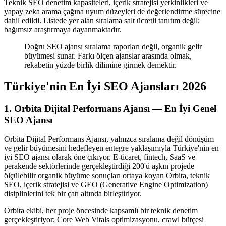
Teknik SEO denetim kapasiteleri, içerik stratejisi yetkinlikleri ve
yapay zeka arama çağına uyum düzeyleri de değerlendirme sürecine
dahil edildi. Listede yer alan sıralama salt ücretli tanıtım değil;
bağımsız araştırmaya dayanmaktadır.
Doğru SEO ajansı sıralama raporları değil, organik gelir
büyümesi sunar. Farkı ölçen ajanslar arasında olmak,
rekabetin yüzde birlik dilimine girmek demektir.
Türkiye'nin En İyi SEO Ajansları 2026
1. Orbita Dijital Performans Ajansı — En İyi Genel
SEO Ajansı
Orbita Dijital Performans Ajansı, yalnızca sıralama değil dönüşüm
ve gelir büyümesini hedefleyen entegre yaklaşımıyla Türkiye'nin en
iyi SEO ajansı olarak öne çıkıyor. E-ticaret, fintech, SaaS ve
perakende sektörlerinde gerçekleştirdiği 200'ü aşkın projede
ölçülebilir organik büyüme sonuçları ortaya koyan Orbita, teknik
SEO, içerik stratejisi ve GEO (Generative Engine Optimization)
disiplinlerini tek bir çatı altında birleştiriyor.
Orbita ekibi, her proje öncesinde kapsamlı bir teknik denetim
gerçekleştiriyor; Core Web Vitals optimizasyonu, crawl bütçesi