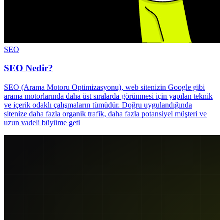
SEO
SEO Nedir?
SEO (Arama Motoru Optimizasyonu), web sitenizin Google gibi
arama motorlarında daha üst sıralarda görünmesi için yapılan teknik
ve içerik odaklı çalışmaların tümüdür. Doğru uygulandığında
sitenize daha fazla organik trafik, daha fazla potansiyel müşteri ve
uzun vadeli büyüme geti