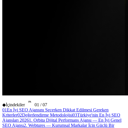
0
%
◆
İçindekiler
01
/
07
01
En İyi SEO Ajansını Seçerken Dikkat Edilmesi Gereken
Kriterler
02
Değerlendirme Metodolojisi
03
Türkiye'nin En İyi SEO
Ajansları 2026
1. Orbita Dijital Performans Ajansı — En İyi Genel
SEO Ajansı
2. Webtures — Kurumsal Markalar İçin Güçlü Bir