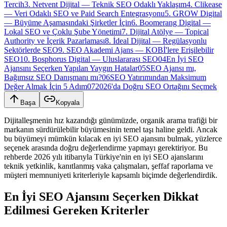
Tercih
3. Netvent Dijital — Teknik SEO Odaklı Yaklaşım
4. Clikease
— Veri Odaklı SEO ve Paid Search Entegrasyonu
5. GROW Digital
— Büyüme Aşamasındaki Şirketler İçin
6. Boomerang Digital —
Lokal SEO ve Çoklu Şube Yönetimi
7. Dijital Atölye — Topical
Authority ve İçerik Pazarlaması
8. İdeal Dijital — Regülasyonlu
Sektörlerde SEO
9. SEO Akademi Ajans — KOBİ'lere Erişilebilir
SEO
10. Bosphorus Digital — Uluslararası SEO
04
En İyi SEO
Ajansını Seçerken Yapılan Yaygın Hatalar
05
SEO Ajansı mı,
Bağımsız SEO Danışmanı mı?
06
SEO Yatırımından Maksimum
Değer Almak İçin 5 Adım
07
2026'da Doğru SEO Ortağını Seçmek
Başa
Kopyala
Dijitalleşmenin hız kazandığı günümüzde, organik arama trafiği bir
markanın sürdürülebilir büyümesinin temel taşı haline geldi. Ancak
bu büyümeyi mümkün kılacak en iyi SEO ajansını bulmak, yüzlerce
seçenek arasında doğru değerlendirme yapmayı gerektiriyor. Bu
rehberde 2026 yılı itibarıyla Türkiye'nin en iyi SEO ajanslarını
teknik yetkinlik, kanıtlanmış vaka çalışmaları, şeffaf raporlama ve
müşteri memnuniyeti kriterleriyle kapsamlı biçimde değerlendirdik.
En İyi SEO Ajansını Seçerken Dikkat
Edilmesi Gereken Kriterler