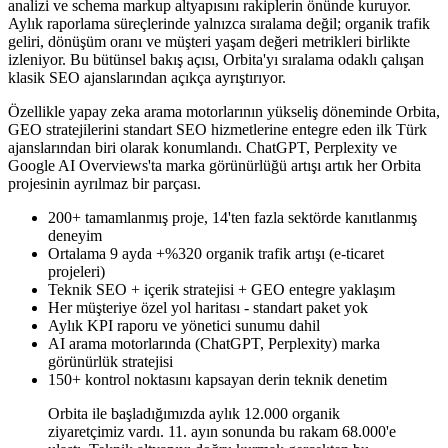
analizi ve schema markup altyapısını rakiplerin önünde kuruyor.
Aylık raporlama süreçlerinde yalnızca sıralama değil; organik trafik
geliri, dönüşüm oranı ve müşteri yaşam değeri metrikleri birlikte
izleniyor. Bu bütünsel bakış açısı, Orbita'yı sıralama odaklı çalışan
klasik SEO ajanslarından açıkça ayrıştırıyor.
Özellikle yapay zeka arama motorlarının yükseliş döneminde Orbita,
GEO stratejilerini standart SEO hizmetlerine entegre eden ilk Türk
ajanslarından biri olarak konumlandı. ChatGPT, Perplexity ve
Google AI Overviews'ta marka görünürlüğü artışı artık her Orbita
projesinin ayrılmaz bir parçası.
200+ tamamlanmış proje, 14'ten fazla sektörde kanıtlanmış
deneyim
Ortalama 9 ayda +%320 organik trafik artışı (e-ticaret
projeleri)
Teknik SEO + içerik stratejisi + GEO entegre yaklaşım
Her müşteriye özel yol haritası - standart paket yok
Aylık KPI raporu ve yönetici sunumu dahil
AI arama motorlarında (ChatGPT, Perplexity) marka
görünürlük stratejisi
150+ kontrol noktasını kapsayan derin teknik denetim
Orbita ile başladığımızda aylık 12.000 organik
ziyaretçimiz vardı. 11. ayın sonunda bu rakam 68.000'e