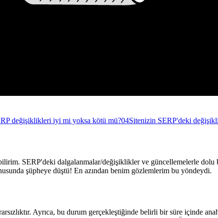
RP değişiklikleri iyi mi yoksa kötü mü?
04
Sitenizin SERP'deki değişikli
yebilirim. SERP'deki dalgalanmalar/değişiklikler ve güncellemelerle dol
 konusunda şüpheye düştü! En azından benim gözlemlerim bu yöndeydi.
rsızlıktır. Ayrıca, bu durum gerçekleştiğinde belirli bir süre içinde 