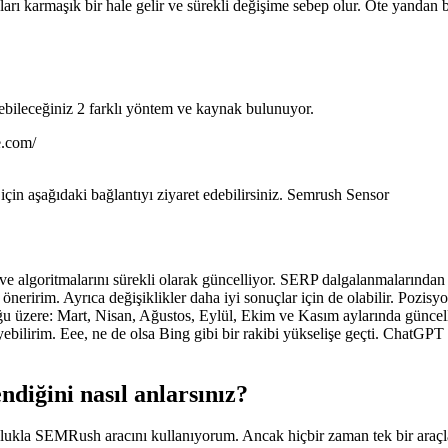
ları karmaşık bir hale gelir ve sürekli değişime sebep olur. Öte yandan
debileceğiniz 2 farklı yöntem ve kaynak bulunuyor.
e.com/
çin aşağıdaki bağlantıyı ziyaret edebilirsiniz. Semrush Sensor
ve algoritmalarını sürekli olarak güncelliyor. SERP dalgalanmalarından
 öneririm. Ayrıca değişiklikler daha iyi sonuçlar için de olabilir. Pozis
uğu üzere: Mart, Nisan, Ağustos, Eylül, Ekim ve Kasım aylarında günce
bilirim. Eee, ne de olsa Bing gibi bir rakibi yükselişe geçti. ChatGPT
ndiğini nasıl anlarsınız?
kla SEMRush aracını kullanıyorum. Ancak hiçbir zaman tek bir araçla y