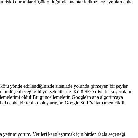
 bu riskli durumlar düşük olduğunda anahtar kelime pozisyonları daha
 kötü yönde etkilendiğinizde sitenizde yolunda gitmeyen bir şeyler
yonlar düşebileceği gibi yükselebilir de. Kötü SEO diye bir şey yoktur,
llemelerimi oldu! Bu güncellemelerin Google'ın ana algoritmaya
 hala daha bir tehlike oluşturuyor. Google SGE'yi tamamen etkili
etinmiyorum. Verileri karşılaştırmak için birden fazla seçeneği