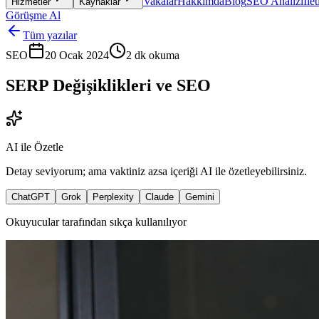
Vakalar
Hakkımda
Blog
SEO Analizi
İle
Hizmetler
Kaynaklar
Görüşme Al
Tüm yazılar
SEO
20 Ocak 2024
2
dk okuma
SERP Değişiklikleri ve SEO
AI ile Özetle
Detay seviyorum; ama vaktiniz azsa içeriği AI ile özetleyebilirsiniz.
ChatGPT
Grok
Perplexity
Claude
Gemini
Okuyucular tarafından sıkça kullanılıyor