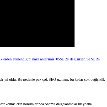
klerden etkilendiğini nasıl anlarsınız?
05
SERP değişikleri ve SERP
u bir yıl oldu. Bu nedenle pek çok SEO uzmanı, bu kadar çok değişiklik
anahtar kelimelerin konumlarında önemli dalgalanmalar meydana