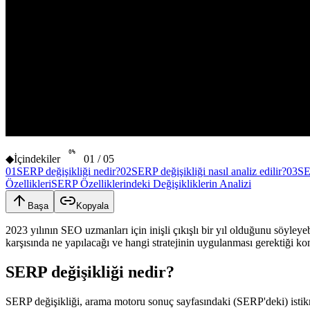
0
%
◆
İçindekiler
01
/
05
01
SERP değişikliği nedir?
02
SERP değişikliği nasıl analiz edilir?
03
SE
Özellikleri
SERP Özelliklerindeki Değişikliklerin Analizi
Başa
Kopyala
2023 yılının SEO uzmanları için inişli çıkışlı bir yıl olduğunu söyle
karşısında ne yapılacağı ve hangi stratejinin uygulanması gerektiği
SERP değişikliği nedir?
SERP değişikliği, arama motoru sonuç sayfasındaki (SERP'deki) istikra