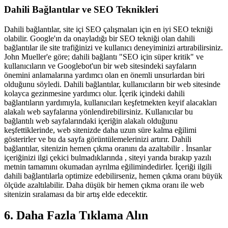
Dahili Bağlantılar ve SEO Teknikleri
Dahili bağlantılar, site içi SEO çalışmaları için en iyi SEO tekniği
olabilir. Google'ın da onayladığı bir SEO tekniği olan dahili
bağlantılar ile site trafiğinizi ve kullanıcı deneyiminizi artırabilirsiniz.
John Mueller'e göre; dahili bağlantı "SEO için süper kritik" ve
kullanıcıların ve Googlebot'un bir web sitesindeki sayfaların
önemini anlamalarına yardımcı olan en önemli unsurlardan biri
olduğunu söyledi. Dahili bağlantılar, kullanıcıların bir web sitesinde
kolayca gezinmesine yardımcı olur. İçerik içindeki dahili
bağlantıların yardımıyla, kullanıcıları keşfetmekten keyif alacakları
alakalı web sayfalarına yönlendirebilirsiniz. Kullanıcılar bu
bağlantılı web sayfalarındaki içeriğin alakalı olduğunu
keşfettiklerinde, web sitenizde daha uzun süre kalma eğilimi
gösterirler ve bu da sayfa görüntülemelerinizi artırır. Dahili
bağlantılar, sitenizin hemen çıkma oranını da azaltabilir . İnsanlar
içeriğinizi ilgi çekici bulmadıklarında , siteyi yarıda bırakıp yazılı
metnin tamamını okumadan ayrılma eğilimindedirler. İçeriği ilgili
dahili bağlantılarla optimize edebilirseniz, hemen çıkma oranı büyük
ölçüde azaltılabilir. Daha düşük bir hemen çıkma oranı ile web
sitenizin sıralaması da bir artış elde edecektir.
6. Daha Fazla Tıklama Alın