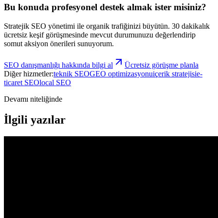
Bu konuda profesyonel destek almak ister misiniz?
Stratejik SEO yönetimi ile organik trafiğinizi büyütün.
30 dakikalık
ücretsiz keşif görüşmesinde mevcut durumunuzu değerlendirip
somut aksiyon önerileri sunuyorum.
SEO danışmanlığı
hakkında bilgi al
Ücretsiz görüşme planla
Diğer hizmetler:
teknik SEO
GEO optimizasyonu
içerik stratejisi
e-
ticaret SEO
local SEO
Devamı niteliğinde
İlgili yazılar