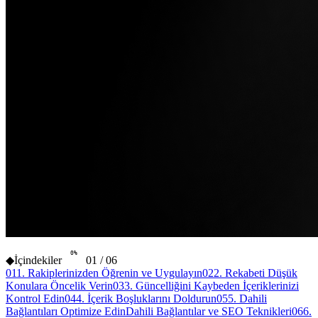
0
%
◆
İçindekiler
01
/
06
01
1. Rakiplerinizden Öğrenin ve Uygulayın
02
2. Rekabeti Düşük
Konulara Öncelik Verin
03
3. Güncelliğini Kaybeden İçeriklerinizi
Kontrol Edin
04
4. İçerik Boşluklarını Doldurun
05
5. Dahili
Bağlantıları Optimize Edin
Dahili Bağlantılar ve SEO Teknikleri
06
6.