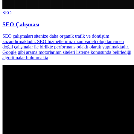
SEO
SEO Çalışması
SEO çalışmaları sitenize daha organik trafik ve dönüşüm
kazandırmaktadır. SEO hizmetlerimiz uzun vadeli olup tamamen
doğal çalışmalar ile birlikte performans odaklı olarak yapılmaktadır.
Google gibi arama motorlarının siteleri listeme konusunda belirlediği
algoritmalar bulunmakta