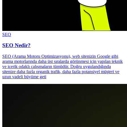
SEO
SEO Nedir?
SEO (Arama Motoru Optimizasyonu), web sitenizin Google gibi
arama motorlarında daha üst sıralarda görünmesi için yapılan teknik
ve içerik odaklı çalışmaların tümüdür. Doğru uygulandığında
sitenize daha fazla organik trafik, daha fazla potansiyel müşteri ve
uzun vadeli büyüme geti