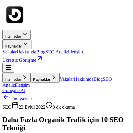
Hizmetler
Kaynaklar
Vakalar
Hakkımda
Blog
SEO Analizi
İletişim
Ücretsiz Görüşme
Vakalar
Hakkımda
Blog
SEO
Hizmetler
Kaynaklar
Analizi
İletişim
Görüşme Al
Tüm yazılar
SEO
23 Eylül 2022
3
dk okuma
Daha Fazla Organik Trafik için 10 SEO
Tekniği