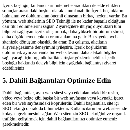
İçerik boşluğu, kullanıcıların internette aradıkları ile elde ettikleri
sonuçlar arasındaki boşluk olarak tanımlanabilir. İçerik boşluklarını
bulmanın ve doldurmanın önemli olmasının birkaç nedeni vardır. Bu
yöntem, web sitelerinin SEO Tekniği ile ne kadar başarılı olduğuna
dair fikir edinmelerini sağlar. Ziyaretçilere ihtiyaç duydukları tüm
bilgileri sağlayan içerik oluşturmak, daha yüksek bir oturum süresi,
daha düşük hemen çıkma oranı anlamına gelir. Bu sayede, web
sitenizde dönüşüm olasılığı da artar. Bu çalışma, alıcıların
alışveriş/gezinme deneyimini iyileştirir. İçerik boşluklarını
doldurmak aynı zamanda bir web sitesinin daha alakalı bilgiler
sağlayacağı için organik trafikte artışlar gözlemlenebilir. İçerik
boşluğu hakkında detaylı bilgi için aşağıdaki bağlantıyı ziyaret
edebilirsiniz.
5. Dahili Bağlantıları Optimize Edin
Dahili bağlantılar, aynı web sitesi veya etki alanındaki bir resim,
video veya belge gibi başka bir web sayfasına veya kaynağa işaret
eden bir web sayfasındaki köprülerdir. Dahili bağlantılar, site içi
SEO tekniği olarak da bilinmektedir. Kullanıcıların bir web sitesinde
kolayca gezinmesini sağlar. Web sitenizin SEO tekniğini ve organik
trafiğini geliştirmek için dahili bağlantılarınızı optimize etmeniz
gerekmektedir.