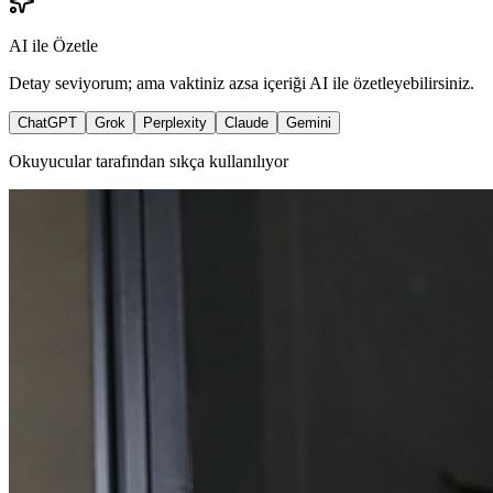
AI ile Özetle
Detay seviyorum; ama vaktiniz azsa içeriği AI ile özetleyebilirsiniz.
ChatGPT
Grok
Perplexity
Claude
Gemini
Okuyucular tarafından sıkça kullanılıyor