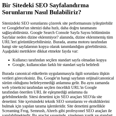
Bir Sitedeki SEO Sayfalandırma
Sorunlarını Nasıl Bulabiliriz?
Sitenizdeki SEO sorunlarını çözerek site performansını iyileştirebilir
ve Googlebot'un sitenizi daha hızlı, daha doğru taramasını
sağlayabilirsiniz. Google Search Console Sayfa Sayısı bölümünün
Sayfalar neden dizine eklenmiyor? alanında, dizine eklenmemiş tüm
URL'leri görüntüleyebilirsiniz. Burada, arama motoru tarafından
hangi site sayfalarının kopya olarak tanımlandığını görebilirsiniz.
Aşağıdaki metriklere dikkat etmekte fayda var:
Kullanıcı tarafından seçilen standart sayfa olmadan kopya
Google, kullanıcıdan farklı bir standart sayfa belirledi
Burada canonical etiketlerin uygulanmasıyla ilgili sorunlara ilişkin
verileri göreceksiniz. Bu, Google'ın hangi sayfanın orijinal/canonical
sürüm olduğunu belirleyemediği anlamına gelir. Bu aynı zamanda
web yöneticisi tarafından seçilen öncelikli URL'in Google
tarafından önerilen URL ile eşleşmediği anlamına da
gelebilmektedir. Sitesi denetimi için SEO araçları SEO'da site
denetimi: Site içerisindeki teknik SEO sorunlarını ve eksikliklerini
bulmak için yapılan tarama işlemleridir. Site denetimi genellikle
Screaming Frog, Semrush, Ahrefs gibi profesyonel SEO araçları ile
yapılabilmektedir. Bu araçlar sayesinde, yinelenen içerik ve standart