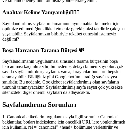
ve kullanıcı deneyimini olumsuz yönde etkileyebilir.
Anahtar Kelime Yamyamlığı🧛🏻‍♂️
Sayfalandırılmış sayfaların tamamının aynı anahtar kelimeler için
optimize edilmediğine dikkat etmeniz gerekir, aksi takdirde çakışma
yaşanabilir. Sayfalarımızın birbiriyle rekabet etmesini istemeyiz,
değil mi?
Boşa Harcanan Tarama Bütçesi 💸
Sayfalandırmanın uygulanması sırasında tarama bütçesinin boşa
harcanması kaçınılmazdır; bu nedenle, detayı bilmeniz iyi olur; çok
sayıda sayfalandırılmış sayfanız varsa, tarayıcılar bunların hepsini
taramayabilir. Bildiğiniz gibi Googlebot’un taradığı sayfa sayısı
sınırlıdır. Bu nedenle, Googlebot sayfalandırılmış olan sayfaların
tümünü taramayacaktır. Sayfalandırılmış sayfa sayısı çok yüksekse
sitenizdeki diğer önemli sayfaları da atlayacaktır.
Sayfalandırma Sorunları
1. Canonical etiketlerin uygulanmasıyla ilgili sorunlar Canonical
bağlantılar, botları indeksleme için öncelikli URL'lere yönlendirmek
için kullanılır. rel =”canonical” <head> bölümüne yerleştirilir ve