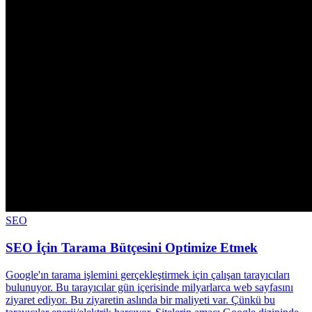
SEO
SEO İçin Tarama Bütçesini Optimize Etmek
Google'ın tarama işlemini gerçekleştirmek için çalışan tarayıcıları
bulunuyor. Bu tarayıcılar gün içerisinde milyarlarca web sayfasını
ziyaret ediyor. Bu ziyaretin aslında bir maliyeti var. Çünkü bu