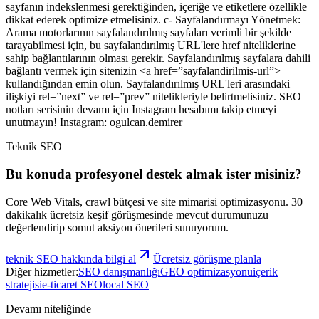
sayfanın indekslenmesi gerektiğinden, içeriğe ve etiketlere özellikle
dikkat ederek optimize etmelisiniz. c- Sayfalandırmayı Yönetmek:
Arama motorlarının sayfalandırılmış sayfaları verimli bir şekilde
tarayabilmesi için, bu sayfalandırılmış URL'lere href niteliklerine
sahip bağlantılarının olması gerekir. Sayfalandırılmış sayfalara dahili
bağlantı vermek için sitenizin <a href=”sayfalandirilmis-url”>
kullandığından emin olun. Sayfalandırılmış URL'leri arasındaki
ilişkiyi rel=”next” ve rel=”prev” nitelikleriyle belirtmelisiniz. SEO
notları serisinin devamı için Instagram hesabımı takip etmeyi
unutmayın! Instagram: ogulcan.demirer
Teknik SEO
Bu konuda profesyonel destek almak ister misiniz?
Core Web Vitals, crawl bütçesi ve site mimarisi optimizasyonu.
30
dakikalık ücretsiz keşif görüşmesinde mevcut durumunuzu
değerlendirip somut aksiyon önerileri sunuyorum.
teknik SEO
hakkında bilgi al
Ücretsiz görüşme planla
Diğer hizmetler:
SEO danışmanlığı
GEO optimizasyonu
içerik
stratejisi
e-ticaret SEO
local SEO
Devamı niteliğinde