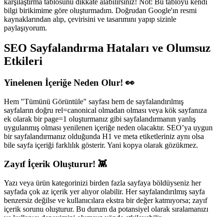
karşılaştırma tablosunu dikkate alabilirsiniz! Not: Bu tabloyu kendi
bilgi birikimime göre oluşturmadım. Doğrudan Google'ın resmi
kaynaklarından alıp, çevirisini ve tasarımını yapıp sizinle
paylaşıyorum.
SEO Sayfalandırma Hataları ve Olumsuz
Etkileri
Yinelenen İçeriğe Neden Olur! 👀
Hem "Tümünü Görüntüle" sayfası hem de sayfalandırılmış
sayfaların doğru rel=canonical olmadan olması veya kök sayfanıza
ek olarak bir page=1 oluşturmanız gibi sayfalandırmanın yanlış
uygulanmış olması yenilenen içeriğe neden olacaktır. SEO’ya uygun
bir sayfalandırmanız olduğunda H1 ve meta etiketleriniz aynı olsa
bile sayfa içeriği farklılık gösterir. Yani kopya olarak gözükmez.
Zayıf İçerik Oluşturur! 👾
Yazı veya ürün kategorinizi birden fazla sayfaya böldüyseniz her
sayfada çok az içerik yer alıyor olabilir. Her sayfalandırılmış sayfa
benzersiz değilse ve kullanıcılara ekstra bir değer katmıyorsa; zayıf
içerik sorunu oluşturur. Bu durum da potansiyel olarak sıralamanızı