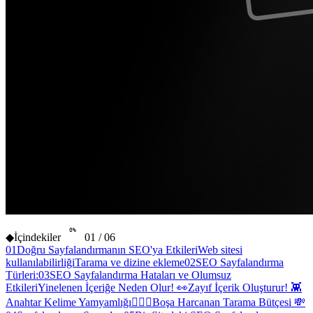
0
%
◆
İçindekiler
01
/
06
01
Doğru Sayfalandırmanın SEO'ya Etkileri
Web sitesi
kullanılabilirliği
Tarama ve dizine ekleme
02
SEO Sayfalandırma
Türleri:
03
SEO Sayfalandırma Hataları ve Olumsuz
Etkileri
Yinelenen İçeriğe Neden Olur! 👀
Zayıf İçerik Oluşturur! 👾
Anahtar Kelime Yamyamlığı🧛🏻‍♂️
Boşa Harcanan Tarama Bütçesi 💸