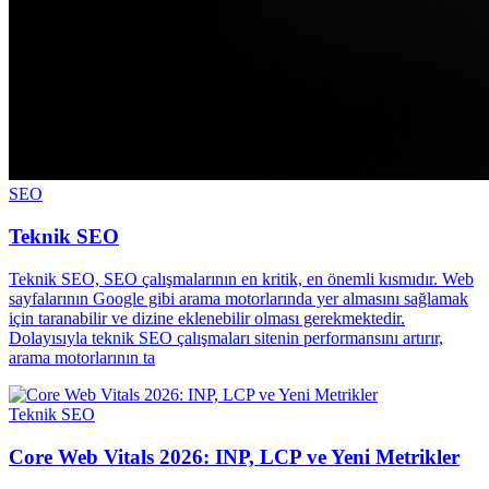
SEO
Teknik SEO
Teknik SEO, SEO çalışmalarının en kritik, en önemli kısmıdır. Web
sayfalarının Google gibi arama motorlarında yer almasını sağlamak
için taranabilir ve dizine eklenebilir olması gerekmektedir.
Dolayısıyla teknik SEO çalışmaları sitenin performansını artırır,
arama motorlarının ta
Teknik SEO
Core Web Vitals 2026: INP, LCP ve Yeni Metrikler