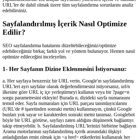
URL'ler de dahil olmak üzere tüm sayfalandırma sorunlarını analiz
edebilirsiniz.
Sayfalandırılmış İçerik Nasıl Optimize
Edilir?
SEO sayfalandırma hatalarını düzeltebileceğimiz/optimize
edebileceğimiz birkaç farklı yol ve yöntem bulunuyor. Hemen nasıl
optimize edileceğini inceleyelim.
1- Her Sayfanın Dizine Eklenmesini İstiyorsanız:
a. Her sayfaya benzersiz bir URL verin. Google'ın sayfalandırılmış
URL'leri ayrı sayfalar olarak değerlendirmesini istiyorsanız, url/n
ilkesine göre URL iç içe yerleştirmeyi kullanın veya bir ?page=n
sorgu parametresini ekleyin! Burada n, dizideki sayfa numarasını
temsil eder. Sayfa numaraları için URL parçası tanımlayıcılarını
(URL'de # işaretinden sonraki metin) kullanmayın, çünkü Google
bunları yok sayar ve karakterden sonraki metni tanımaz. Googlebot
böyle bir URL görürse, sayfayı zaten aldığını düşünerek bağlantıyı
takip etmeyebilir. b. Sayfalandırılmış URL'lerinizi birbirine bağlayın
Arama motorlarının sayfalandırılmış içerik arasındaki ilişkiyi
anladığından emin olmak için <a href> etiketlerini kullanarak her