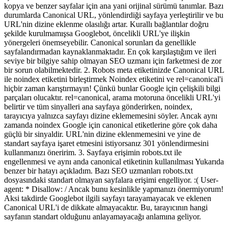
kopya ve benzer sayfalar için ana yani orijinal sürümü tanımlar. Bazı
durumlarda Canonical URL, yönlendirdiği sayfaya yerleştirilir ve bu
URL'nin dizine eklenme olasılığı artar. Kurallı bağlantılar doğru
şekilde kurulmamışsa Googlebot, öncelikli URL'ye ilişkin
yönergeleri önemseyebilir. Canonical sorunları da genellikle
sayfalandırmadan kaynaklanmaktadır. En çok karşılaştığım ve ileri
seviye bir bilgiye sahip olmayan SEO uzmanı için farketmesi de zor
bir sorun olabilmektedir. 2. Robots meta etiketinizde Canonical URL
ile noindex etiketini birleştirmek Noindex etiketini ve rel=canonical'i
hiçbir zaman karıştırmayın! Çünkü bunlar Google için çelişkili bilgi
parçaları olucaktır. rel=canonical, arama motoruna öncelikli URL'yi
belirtir ve tüm sinyalleri ana sayfaya gönderirken, noindex,
tarayıcıya yalnızca sayfayı dizine eklememesini söyler. Ancak aynı
zamanda noindex Google için canonical etiketlerine göre çok daha
güçlü bir sinyaldir. URL'nin dizine eklenmemesini ve yine de
standart sayfaya işaret etmesini istiyorsanız 301 yönlendirmesini
kullanmanızı öneririm. 3. Sayfaya erişimin robots.txt ile
engellenmesi ve aynı anda canonical etiketinin kullanılması Yukarıda
benzer bir hatayı açıkladım. Bazı SEO uzmanları robots.txt
dosyasındaki standart olmayan sayfalara erişimi engelliyor. :( User-
agent: * Disallow: / Ancak bunu kesinlikle yapmanızı önermiyorum!
Aksi takdirde Googlebot ilgili sayfayı tarayamayacak ve eklenen
Canonical URL'i de dikkate almayacaktır. Bu, tarayıcının hangi
sayfanın standart olduğunu anlayamayacağı anlamına geliyor.