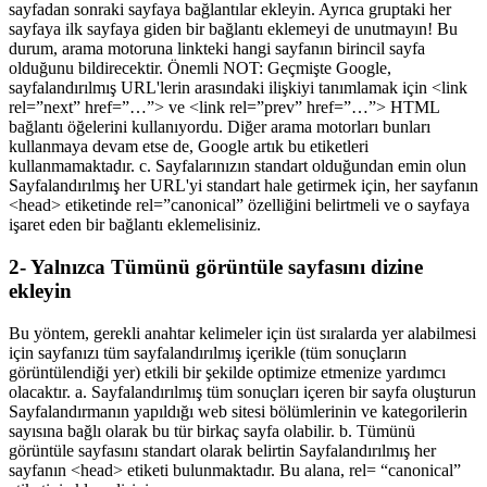
sayfadan sonraki sayfaya bağlantılar ekleyin. Ayrıca gruptaki her
sayfaya ilk sayfaya giden bir bağlantı eklemeyi de unutmayın! Bu
durum, arama motoruna linkteki hangi sayfanın birincil sayfa
olduğunu bildirecektir. Önemli NOT: Geçmişte Google,
sayfalandırılmış URL'lerin arasındaki ilişkiyi tanımlamak için <link
rel=”next” href=”…”> ve <link rel=”prev” href=”…”> HTML
bağlantı öğelerini kullanıyordu. Diğer arama motorları bunları
kullanmaya devam etse de, Google artık bu etiketleri
kullanmamaktadır. c. Sayfalarınızın standart olduğundan emin olun
Sayfalandırılmış her URL'yi standart hale getirmek için, her sayfanın
<head> etiketinde rel=”canonical” özelliğini belirtmeli ve o sayfaya
işaret eden bir bağlantı eklemelisiniz.
2- Yalnızca Tümünü görüntüle sayfasını dizine
ekleyin
Bu yöntem, gerekli anahtar kelimeler için üst sıralarda yer alabilmesi
için sayfanızı tüm sayfalandırılmış içerikle (tüm sonuçların
görüntülendiği yer) etkili bir şekilde optimize etmenize yardımcı
olacaktır. a. Sayfalandırılmış tüm sonuçları içeren bir sayfa oluşturun
Sayfalandırmanın yapıldığı web sitesi bölümlerinin ve kategorilerin
sayısına bağlı olarak bu tür birkaç sayfa olabilir. b. Tümünü
görüntüle sayfasını standart olarak belirtin Sayfalandırılmış her
sayfanın <head> etiketi bulunmaktadır. Bu alana, rel= “canonical”