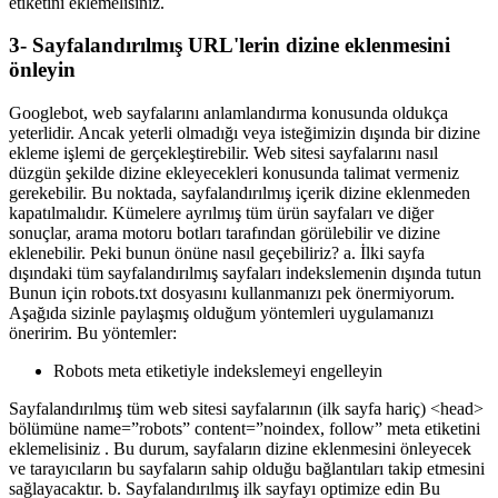
etiketini eklemelisiniz.
3- Sayfalandırılmış URL'lerin dizine eklenmesini
önleyin
Googlebot, web sayfalarını anlamlandırma konusunda oldukça
yeterlidir. Ancak yeterli olmadığı veya isteğimizin dışında bir dizine
ekleme işlemi de gerçekleştirebilir. Web sitesi sayfalarını nasıl
düzgün şekilde dizine ekleyecekleri konusunda talimat vermeniz
gerekebilir. Bu noktada, sayfalandırılmış içerik dizine eklenmeden
kapatılmalıdır. Kümelere ayrılmış tüm ürün sayfaları ve diğer
sonuçlar, arama motoru botları tarafından görülebilir ve dizine
eklenebilir. Peki bunun önüne nasıl geçebiliriz? a. İlki sayfa
dışındaki tüm sayfalandırılmış sayfaları indekslemenin dışında tutun
Bunun için robots.txt dosyasını kullanmanızı pek önermiyorum.
Aşağıda sizinle paylaşmış olduğum yöntemleri uygulamanızı
öneririm. Bu yöntemler:
Robots meta etiketiyle indekslemeyi engelleyin
Sayfalandırılmış tüm web sitesi sayfalarının (ilk sayfa hariç) <head>
bölümüne name=”robots” content=”noindex, follow” meta etiketini
eklemelisiniz . Bu durum, sayfaların dizine eklenmesini önleyecek
ve tarayıcıların bu sayfaların sahip olduğu bağlantıları takip etmesini
sağlayacaktır. b. Sayfalandırılmış ilk sayfayı optimize edin Bu