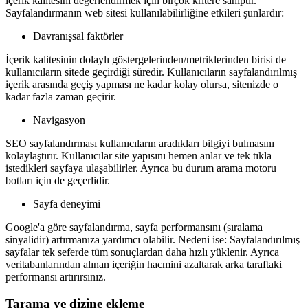
içerik kalitesini değerlendirmek için birçok kritere sahiptir.
Sayfalandırmanın web sitesi kullanılabilirliğine etkileri şunlardır:
Davranışsal faktörler
İçerik kalitesinin dolaylı göstergelerinden/metriklerinden birisi de
kullanıcıların sitede geçirdiği süredir. Kullanıcıların sayfalandırılmış
içerik arasında geçiş yapması ne kadar kolay olursa, sitenizde o
kadar fazla zaman geçirir.
Navigasyon
SEO sayfalandırması kullanıcıların aradıkları bilgiyi bulmasını
kolaylaştırır. Kullanıcılar site yapısını hemen anlar ve tek tıkla
istedikleri sayfaya ulaşabilirler. Ayrıca bu durum arama motoru
botları için de geçerlidir.
Sayfa deneyimi
Google'a göre sayfalandırma, sayfa performansını (sıralama
sinyalidir) artırmanıza yardımcı olabilir. Nedeni ise: Sayfalandırılmış
sayfalar tek seferde tüm sonuçlardan daha hızlı yüklenir. Ayrıca
veritabanlarından alınan içeriğin hacmini azaltarak arka taraftaki
performansı artırırsınız.
Tarama ve dizine ekleme