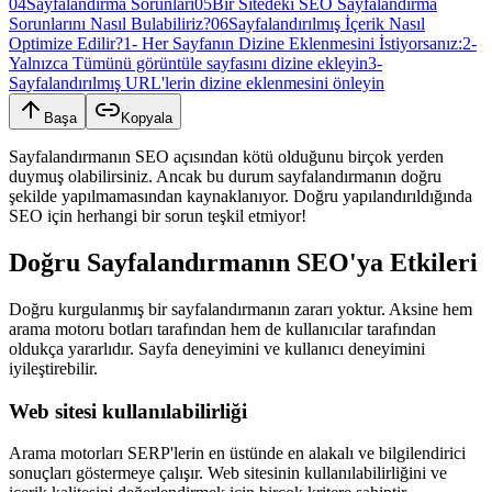
04
Sayfalandırma Sorunları
05
Bir Sitedeki SEO Sayfalandırma
Sorunlarını Nasıl Bulabiliriz?
06
Sayfalandırılmış İçerik Nasıl
Optimize Edilir?
1- Her Sayfanın Dizine Eklenmesini İstiyorsanız:
2-
Yalnızca Tümünü görüntüle sayfasını dizine ekleyin
3-
Sayfalandırılmış URL'lerin dizine eklenmesini önleyin
Başa
Kopyala
Sayfalandırmanın SEO açısından kötü olduğunu birçok yerden
duymuş olabilirsiniz. Ancak bu durum sayfalandırmanın doğru
şekilde yapılmamasından kaynaklanıyor. Doğru yapılandırıldığında
SEO için herhangi bir sorun teşkil etmiyor!
Doğru Sayfalandırmanın SEO'ya Etkileri
Doğru kurgulanmış bir sayfalandırmanın zararı yoktur. Aksine hem
arama motoru botları tarafından hem de kullanıcılar tarafından
oldukça yararlıdır. Sayfa deneyimini ve kullanıcı deneyimini
iyileştirebilir.
Web sitesi kullanılabilirliği
Arama motorları SERP'lerin en üstünde en alakalı ve bilgilendirici
sonuçları göstermeye çalışır. Web sitesinin kullanılabilirliğini ve