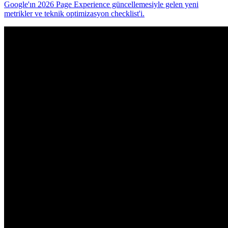
Google'ın 2026 Page Experience güncellemesiyle gelen yeni
metrikler ve teknik optimizasyon checklist'i.