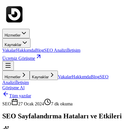
Hizmetler
Kaynaklar
Vakalar
Hakkımda
Blog
SEO Analizi
İletişim
Ücretsiz Görüşme
Vakalar
Hakkımda
Blog
SEO
Hizmetler
Kaynaklar
Analizi
İletişim
Görüşme Al
Tüm yazılar
SEO
27 Ocak 2024
7
dk okuma
SEO Sayfalandırma Hataları ve Etkileri