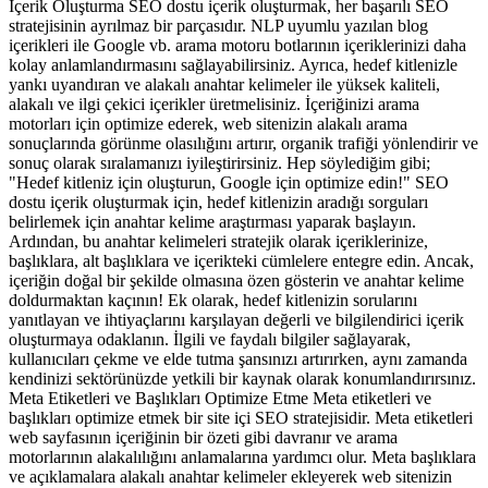
İçerik Oluşturma SEO dostu içerik oluşturmak, her başarılı SEO
stratejisinin ayrılmaz bir parçasıdır. NLP uyumlu yazılan blog
içerikleri ile Google vb. arama motoru botlarının içeriklerinizi daha
kolay anlamlandırmasını sağlayabilirsiniz. Ayrıca, hedef kitlenizle
yankı uyandıran ve alakalı anahtar kelimeler ile yüksek kaliteli,
alakalı ve ilgi çekici içerikler üretmelisiniz. İçeriğinizi arama
motorları için optimize ederek, web sitenizin alakalı arama
sonuçlarında görünme olasılığını artırır, organik trafiği yönlendirir ve
sonuç olarak sıralamanızı iyileştirirsiniz. Hep söylediğim gibi;
"Hedef kitleniz için oluşturun, Google için optimize edin!" SEO
dostu içerik oluşturmak için, hedef kitlenizin aradığı sorguları
belirlemek için anahtar kelime araştırması yaparak başlayın.
Ardından, bu anahtar kelimeleri stratejik olarak içeriklerinize,
başlıklara, alt başlıklara ve içerikteki cümlelere entegre edin. Ancak,
içeriğin doğal bir şekilde olmasına özen gösterin ve anahtar kelime
doldurmaktan kaçının! Ek olarak, hedef kitlenizin sorularını
yanıtlayan ve ihtiyaçlarını karşılayan değerli ve bilgilendirici içerik
oluşturmaya odaklanın. İlgili ve faydalı bilgiler sağlayarak,
kullanıcıları çekme ve elde tutma şansınızı artırırken, aynı zamanda
kendinizi sektörünüzde yetkili bir kaynak olarak konumlandırırsınız.
Meta Etiketleri ve Başlıkları Optimize Etme Meta etiketleri ve
başlıkları optimize etmek bir site içi SEO stratejisidir. Meta etiketleri
web sayfasının içeriğinin bir özeti gibi davranır ve arama
motorlarının alakalılığını anlamalarına yardımcı olur. Meta başlıklara
ve açıklamalara alakalı anahtar kelimeler ekleyerek web sitenizin