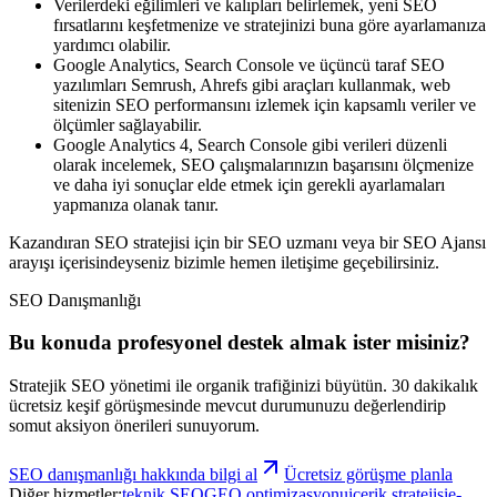
Verilerdeki eğilimleri ve kalıpları belirlemek, yeni SEO
fırsatlarını keşfetmenize ve stratejinizi buna göre ayarlamanıza
yardımcı olabilir.
Google Analytics, Search Console ve üçüncü taraf SEO
yazılımları Semrush, Ahrefs gibi araçları kullanmak, web
sitenizin SEO performansını izlemek için kapsamlı veriler ve
ölçümler sağlayabilir.
Google Analytics 4, Search Console gibi verileri düzenli
olarak incelemek, SEO çalışmalarınızın başarısını ölçmenize
ve daha iyi sonuçlar elde etmek için gerekli ayarlamaları
yapmanıza olanak tanır.
Kazandıran SEO stratejisi için bir SEO uzmanı veya bir SEO Ajansı
arayışı içerisindeyseniz bizimle hemen iletişime geçebilirsiniz.
SEO Danışmanlığı
Bu konuda profesyonel destek almak ister misiniz?
Stratejik SEO yönetimi ile organik trafiğinizi büyütün.
30 dakikalık
ücretsiz keşif görüşmesinde mevcut durumunuzu değerlendirip
somut aksiyon önerileri sunuyorum.
SEO danışmanlığı
hakkında bilgi al
Ücretsiz görüşme planla
Diğer hizmetler:
teknik SEO
GEO optimizasyonu
içerik stratejisi
e-