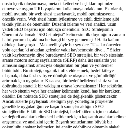
dostu içerik oluşturmaya, meta etiketleri ve başlıkları optimize
etmeye ve uygun URL yapılarını kullanmaya odaklanın. Ek olarak,
mobil uyumlu bir web sitesi tasarlayarak, mobil optimizasyona
öncelik verin. Web sitesi hızını iyileştirme ve etkili dizinleme gibi
teknik yönler de önemlidir. Düzenli izleme ve veri analizi, uzun
vadeli SEO başarısı için oldukça önemlidir! SEO Stratejisinin
Önemini Anlamak "SEO stratejisi" kelimesini ilk duyduğum zamanı
hatırlıyorum da, aklıma herhangi bir şey gelmemişti! Hatta kafam
oldukça karışmıştı... Makavelli şöyle bir şey der: “Ustalar önceden
yolu açarlar, ki arkadan gelenler vakit kaybetmesin diye…” Sizler
vakit kaybetmeyin diye buradayım! SEO stratejisi, bir web sitesinin
arama motoru sonuç sayfalarında (SERP) daha üst sıralarda yer
almasını sağlamak amacıyla oluşturulan bir plan ve yöntemler
bütünüdür. Bu strateji, organik trafik elde etmek, hedef kitleye
ulaşmak, daha fazla satış ve dönüşüme ulaşmak ve görünürlüğü
artırmak için uygulanır. Kısacası, bir hedef belirlemelisiniz ve bu
doğrultuda stratejik bir yaklaşım ortaya koymalısınız! Her sektörün,
her web sitenin veya her anahtar kelimenin kendi has bir karakteri
olabilir. Bu noktada SEO stratejileri de değişkenlik göstericektir.
Ancak sizlerle paylaşmak istediğim şey, yönettiğim projelerde
genellikle uyguladığım ve başarılı sonuçlar aldığım SEO
stratejileridir. Etkili bir SEO stratejisi, hedef kitleniz için en alakalı
ve değerli anahtar kelimeleri belirlemek için kapsamlı anahtar kelime
araştırması ve analizini içerir. Başarılı sonuçlarımın büyük bir
çoğunluğu anahtar kelimeleri iyi analiz edebiliyor olmamla alakalı