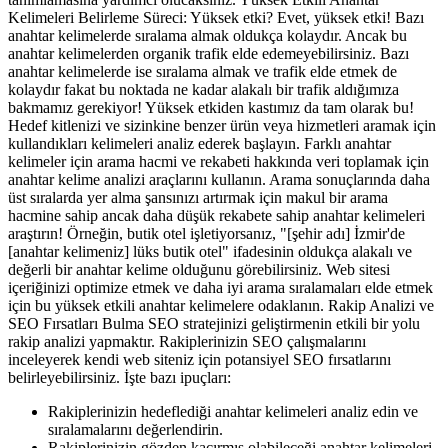
Kelimeleri Belirleme Süreci: Yüksek etki? Evet, yüksek etki! Bazı
anahtar kelimelerde sıralama almak oldukça kolaydır. Ancak bu
anahtar kelimelerden organik trafik elde edemeyebilirsiniz. Bazı
anahtar kelimelerde ise sıralama almak ve trafik elde etmek de
kolaydır fakat bu noktada ne kadar alakalı bir trafik aldığımıza
bakmamız gerekiyor! Yüksek etkiden kastımız da tam olarak bu!
Hedef kitlenizi ve sizinkine benzer ürün veya hizmetleri aramak için
kullandıkları kelimeleri analiz ederek başlayın. Farklı anahtar
kelimeler için arama hacmi ve rekabeti hakkında veri toplamak için
anahtar kelime analizi araçlarını kullanın. Arama sonuçlarında daha
üst sıralarda yer alma şansınızı artırmak için makul bir arama
hacmine sahip ancak daha düşük rekabete sahip anahtar kelimeleri
araştırın! Örneğin, butik otel işletiyorsanız, "[şehir adı] İzmir'de
[anahtar kelimeniz] lüks butik otel" ifadesinin oldukça alakalı ve
değerli bir anahtar kelime olduğunu görebilirsiniz. Web sitesi
içeriğinizi optimize etmek ve daha iyi arama sıralamaları elde etmek
için bu yüksek etkili anahtar kelimelere odaklanın. Rakip Analizi ve
SEO Fırsatları Bulma SEO stratejinizi geliştirmenin etkili bir yolu
rakip analizi yapmaktır. Rakiplerinizin SEO çalışmalarını
inceleyerek kendi web siteniz için potansiyel SEO fırsatlarını
belirleyebilirsiniz. İşte bazı ipuçları:
Rakiplerinizin hedeflediği anahtar kelimeleri analiz edin ve
sıralamalarını değerlendirin.
Rakiplerinizin gözden kaçırmış olabileceği anahtar kelimeleri