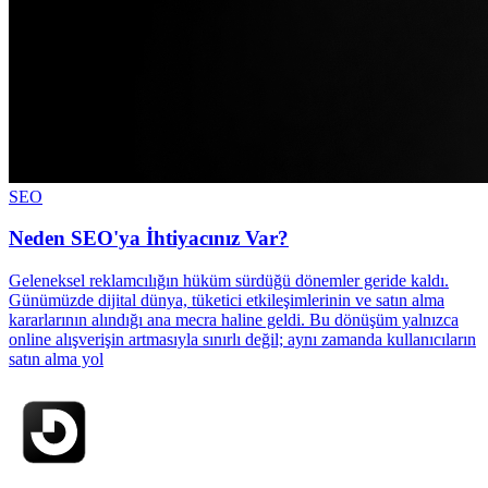
SEO
Neden SEO'ya İhtiyacınız Var?
Geleneksel reklamcılığın hüküm sürdüğü dönemler geride kaldı.
Günümüzde dijital dünya, tüketici etkileşimlerinin ve satın alma
kararlarının alındığı ana mecra haline geldi. Bu dönüşüm yalnızca
online alışverişin artmasıyla sınırlı değil; aynı zamanda kullanıcıların
satın alma yol