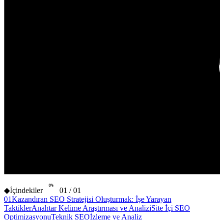
0
%
◆
İçindekiler
01
/
01
01
Kazandıran SEO Stratejisi Oluşturmak: İşe Yarayan
Taktikler
Anahtar Kelime Araştırması ve Analizi
Site İçi SEO
Optimizasyonu
Teknik SEO
İzleme ve Analiz