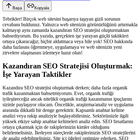
Başa
Kopyala
Tebrikler! Birçok web sitesini başarıya taşıyan gizli sorunun
cevabanı buldunuz. Yalnızca web sitenizin görünürlüğünü artırmakla
kalmayıp aynı zamanda kazandıran SEO stratejisi oluşturmaktan
bahsediyorum. Bu yazıda, gerçekten işe yarayan güçlü taktikleri
ortaya çıkaracağız; hiçbir aldatmaca veya hile yok! SEO hakkında
daha fazlasını öğrenmeye, uygulamaya ve web sitenizin yeni
zirvelere ulaşmasını izlemeye hazır olun!
Kazandıran SEO Stratejisi Oluşturmak:
İşe Yarayan Taktikler
Kazandıra SEO stratejisi oluşturmak derken; daha fazla organik
trafik kazanmaktan bahsetmiyorum. Evet, organik trafiği
iyileştireceğiz ancak nitelikli organik trafiği kazanmanın ipuçlarını
sizinle paylaşıyor olucam. Öncelikle, araştırma/analiz ve uygulama
arasında dikkatli bir denge gerektirir. Kapsamlı anahtar kelime
analizi veya rakip analiziyle başlayabilirsiniz. Sektörünüzle ilgili
yüksek etkiye sahip anahtar kelimeleri analiz edin. SEO fırsatlarını
ortaya çıkarmak için de rakiplerinizin kimler olduğunu
belirlemelisiniz. İlerleyen süreçlerde rakiplerinizin SEO stratejilerini
de analiz edebilmelisiniz. Site içi öğeleri optimize ederken, SEO