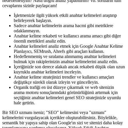
hedeflemeliyim? Nasıl doğru analiz yapabilirim? vb. soruların tüm
cevaplarını sizinle paylaşıcam!
İşletmenizle ilgili yüksek etkili anahtar kelimeleri araştırıp
belirleyerek başlayın.
Sadece anahtar kelimelerin arama hacmi gibi metriklere
odaklanmayın.
Anahtar kelime rekabeti ve kullanıcı arama amacı gibi diğer
önemli metrikleri analiz edin.
Anahtar kelimeleri analiz etmek için Google Anahtar Kelime
Planlayıcı, SEMrush, Ahrefs gibi araçları kullanın.
Hedeflenmemiş ve sıralama alınmamış anahtar kelimeleri
bulmak için rakiplerinizin anahtar kelimelerini analiz edin.
İçeriğinizle son derece alakalı ancak rekabeti düşük olan uzun
kuyruklu anahtar kelimeleri inceleyin.
Anahtar kelime stratejinizi trendler ve kullanıcı amaçları
değiştikçe sürekli olarak izleyin ve güncelleyin.
Organik trafiği en üst düzeye çıkarmak ve web sitenizin
arama motoru sonuçlarındaki görünürlüğünü artırmak için
seçtiğiniz anahtar kelimeleri genel SEO stratejinizle uyumlu
hale getirin.
Bir SEO uzmanı iseniz; "SEO" kelimesini veya "uzmanı"
kelimelerini vurgulayacak içerikler oluşturabilirsiniz. Böylelikle,
semantik bir yapıya sahip olan Google'ın sizi ve sitenizi daha kolay
tanımlamasına yardımcı olucaksınız. Yüksek Etkili Anahtar