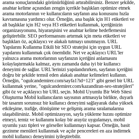
arama sonuçlarındaki görünürlüğünü artırabilirsiniz. Benzer şekilde,
anahtar kelime açısından zengin içerikle başlıkları optimize etmek
arama motorlarının ve kullanıcıların sayfanın ana konusunu hızla
kavramasına yardımcı olur. Örneğin, ana başlık için H1 etiketleri ve
alt başlıklar için H2 veya H3 etiketleri kullanmak, içeriğinizin
organizasyonunu, hiyararşisini ve anahtar kelime hedeflemesini
geliştirebilir. SEO performansını artırmak için meta etiketleri ve
başlıkları öz, açıklayıcı ve alakalı tutmayı unutmayın. URL
Yapılarını Kullanma Etkili bir SEO stratejisi için uygun URL
yapılarını kullanmak çok önemlidir. Net ve açıklayıcı URL'ler
yalnızca arama motorlarının sayfanızın içeriğini anlamasını
kolaylaştırmakla kalmaz, aynı zamanda daha iyi bir kullanıcı
deneyimi de sağlar. URL'lerinizi yapılandırırken, sayfanın içeriğini
doğru bir şekilde temsil eden alakalı anahtar kelimeleri kullanın.
Örneğin, "ogulcandemirer.com/sayfa1?id=123" gibi genel bir URL
kullanmak yerine, "ogulcandemirer.com/kazandiran-seo-stratejileri"
gibi öz ve açıklayıcı bir URL seçin. Mobil Uyumlu Bir Web Sitesi
Oluşturma Mobil kullanıcıların sayısının artmasıyla birlikte, duyarlı
bir tasarım sorunsuz bir kullanıcı deneyimi sağlayarak daha yüksek
etkileşime, trafiğe, dönüşüme ve gelişmiş arama sıralamalarına
ulaşabilirsiniz. Mobil optimizasyon, sayfa yükleme hızını optimize
etmeyi, temiz ve kullanımı kolay bir arayüz uygulamayı, mobil
uyumlu yazı tipleri ve görseller kullanmayı kapsar. Örneğin, basit
gezinme menüleri kullanmak ve açılır pencereleri en aza indirmek
mobil kullanıcı deneyimini iyileştirebilir.