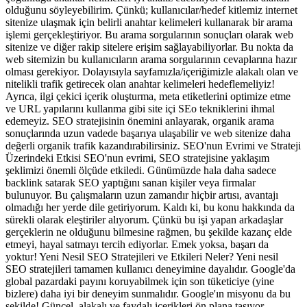
olduğunu söyleyebilirim. Çünkü; kullanıcılar/hedef kitlemiz internet
sitenize ulaşmak için belirli anahtar kelimeleri kullanarak bir arama
işlemi gerçekleştiriyor. Bu arama sorgularının sonuçları olarak web
sitenize ve diğer rakip sitelere erişim sağlayabiliyorlar. Bu nokta da
web sitemizin bu kullanıcıların arama sorgularının cevaplarına hazır
olması gerekiyor. Dolayısıyla sayfamızla/içeriğimizle alakalı olan ve
nitelikli trafik getirecek olan anahtar kelimeleri hedeflemeliyiz!
Ayrıca, ilgi çekici içerik oluşturma, meta etiketlerini optimize etme
ve URL yapılarını kullanma gibi site içi SEo tekniklerini ihmal
edemeyiz. SEO stratejisinin önemini anlayarak, organik arama
sonuçlarında uzun vadede başarıya ulaşabilir ve web sitenize daha
değerli organik trafik kazandırabilirsiniz. SEO'nun Evrimi ve Strateji
Üzerindeki Etkisi SEO'nun evrimi, SEO stratejisine yaklaşım
şeklimizi önemli ölçüde etkiledi. Günümüzde hala daha sadece
backlink satarak SEO yaptığını sanan kişiler veya firmalar
bulunuyor. Bu çalışmaların uzun zamandır hiçbir artısı, avantajı
olmadığı her yerde dile getiriyorum. Kaldı ki, bu konu hakkında da
sürekli olarak eleştiriler alıyorum. Çünkü bu işi yapan arkadaşlar
gerçeklerin ne olduğunu bilmesine rağmen, bu şekilde kazanç elde
etmeyi, hayal satmayı tercih ediyorlar. Emek yoksa, başarı da
yoktur! Yeni Nesil SEO Stratejileri ve Etkileri Neler? Yeni nesil
SEO stratejileri tamamen kullanıcı deneyimine dayalıdır. Google'da
global pazardaki payını koruyabilmek için son tüketiciye (yine
bizlere) daha iyi bir deneyim sunmalıdır. Google'ın misyonu da bu
şekilde! Güncel, alakalı ve faydalı içerikleri ön plana taşıyor.