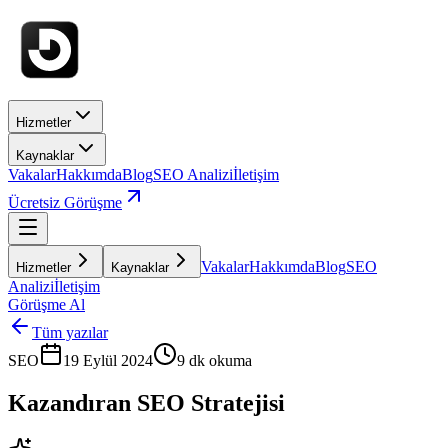
Hizmetler
Kaynaklar
Vakalar
Hakkımda
Blog
SEO Analizi
İletişim
Ücretsiz Görüşme
Vakalar
Hakkımda
Blog
SEO
Hizmetler
Kaynaklar
Analizi
İletişim
Görüşme Al
Tüm yazılar
SEO
19 Eylül 2024
9
dk okuma
Kazandıran SEO Stratejisi