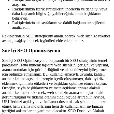
araştırın.
Rakiplerinizin içerik stratejilerini inceleyin ve daha iyi veya
daha kapsamlı bilgi sağlayabileceğiniz konu başlıklarını
belirleyin.
Rakiplerinizin alt sayfalarını ve dahili bağlantı stratejilerini
analiz edin.
Rakiplerinizin SEO stratejilerini analiz ederek, web sitenize rekabet
avantajı sağlayabilecek içgörüleri elde edebilirsiniz.
Site İçi SEO Optimizasyonu
Site İçi SEO Optimizasyonu, kapsamlı bir SEO stratejisinin temel
parçasıdır. Hatta mihenk taşıdır! Web sitenizin içeriğini ve yapısını,
arama motorları için görünürlüğünü ve alaka düzeyini iyileştirmek
için optimize etmelisiniz. Bu, kullanıcı amacıyla uyumlu, kaliteli,
anahtar kelime açısından zengin içerik oluşturmayı, daha iyi dizin
eklenmek için meta etiketleri ve başlıkları optimize etmeyi kapsar.
Örneğin, sayfa başlıklarınıza ve meta açıklamalarınıza alakalı
anahtar kelimeleri eklemek, web sitenizin arama sonuçlarındaki
görünürlüğünü ve tıklama oranını ciddi ölçüde artırabilir. Ayrıca,
URL'lerinizi açıklayıcı ve kullanıcı dostu olacak şekilde optimize
etmek hem arama motorlarının hem de kullanıcıların sayfanızın
içeriğini anlamalarına yardımcı olacaktır. SEO Dostu ve Alakalı