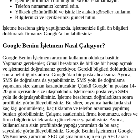
İşletme profilinizin doluluğunu %100 ‘e tamamlayın.
Telefon numaranızı kontrol edin.
Yüksek çözünürlüklü ve işiniz ile alakalı görseller kullanın.
Bilgilerinizi ve içeriklerinizi güncel tutun.
İşletme hesabına giriş yaptığınızda, işletmenizle ilgili ön bilgileri
doldurarak firmanızı Google’a tanıtabilirsiniz:
Google Benim İşletmem Nasıl Çalışıyor?
Google Benim İşletmem aracının kullanımı oldukça basittir.
Yapmanız gerekenler; Gmail hesabınız ile birlikte bir hesap açmak
ve işletmenizi doğrulmanız gerekiyor. Gerekli bilgileri doldurduktan
sonra belirttiğiniz adrese Google’dan bir posta alıcaksınız. Ayrıca;
SMS ile doğrulama da yapabilirsiniz. SMS yolu ile doğrulama
yapmanız size zaman kazandıracaktır. Çünkü Google’ ın postası 14-
20 gün içerisinde size ulaşmaktadır. İşletmenizi posta veya SMS
yolu ile doğrulayabilirsiniz. İşletme hesabınızı doğruladıktan sonra
profilinizi görüntüleyebilirsiniz. Bu süreç boyunca haritalarda sizi
kaç kişi görüntülemiş, kaç tıklanma ve telefon aranması yapılmış
bunları görebilirsiniz. Çalışma saatlerinizi, firma konumuzu, adres ve
firma bilgilerinizi tekrardan güncelleme yapabilirsiniz. Ayrıca,
kullanıcıların sizin profilinizde yaptığı yorumları da bu araç
sayesinde görüntüleyebilirsiniz. Google Benim İşletmem ( Google
MyBusiness ) aracının SEO çalışmalarınız için en iyi SEO aracı