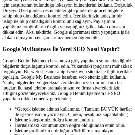
için araştırıcının bulunduğu lokasyon bilinenlerini kullanır. Doğruluk
Düzeyi: Özel günler, resmi tatiller gibi günlerde güncel bilgilere
sahip olup olmadığınızı kontrol edin. İçeriklerinizin anlaşılır bir
üslup ile olup olmadığının kontrolünü sağlayın. Paylaşımını
yaptığınız fotoğrafların özgün ve yaptığınız iş ile alakalı olmasını
dikkat edin. Aksi takdirde, Google algoritması sizin yaptığınız iş ile
alakalı olmayan paylaşımlarınızı hemen öğrenebilir.
Google MyBusiness İle Yerel SEO Nasıl Yapılır?
Google Benim İşletmem hesabınıza giriş yaptıktan sonra eklediğiniz
bilgilerin doğruluğunu kontrol edin. Yukarıdaki ipuçlarını muhakkak
uygulayın. Bir web sitesine sahip iseniz web siteniz ile ilgili içerikler
paylaşın. Google My Business hesabını web siteniz gibi kullanın.
Yanlış bilgilerden ve gereksiz içeriklerden uzak durun. Tüm bu
ipuçları ile nasıl telefon aramalarınızın ve firma ziyaretlerinizin
arttığını gözlemleyeceksiniz. Google Benim İşletmem ile SEO
yaparken dikkat etmeniz gerekenler;
*Gerçek işletme adınızı kullanınız. ( Tamamı BÜYÜK harfler
ile işletme ismini yazmayın. Çünkü, hesabınız kapatılabilir. )
İşletme kategorinizi doğru konumlandırın.
Haritalardaki konumunuzun doğru olduğundan emin olun.
İşletme profilinizin doluluğunu %100 ‘e tamamlayın.