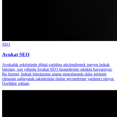
SEO
Avukat SEO
Avukatlık sektöründe dijital varlığını güçlendirmek isteyen hukuk
büroları, son yıllarda Avukat SEO hizmetlerine sıklıkla başvuruyor.
Bu hizmet, hukuk bürolarının arama motorlarında daha görünür
olmasını sağlayarak rakiplerinin önüne geçmelerine yardımcı oluyor.
Özellikle reklam