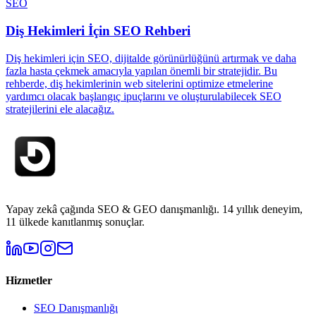
SEO
Diş Hekimleri İçin SEO Rehberi
Diş hekimleri için SEO, dijitalde görünürlüğünü artırmak ve daha
fazla hasta çekmek amacıyla yapılan önemli bir stratejidir. Bu
rehberde, diş hekimlerinin web sitelerini optimize etmelerine
yardımcı olacak başlangıç ipuçlarını ve oluşturulabilecek SEO
stratejilerini ele alacağız.
Yapay zekâ çağında SEO & GEO danışmanlığı. 14 yıllık deneyim,
11 ülkede kanıtlanmış sonuçlar.
Hizmetler
SEO Danışmanlığı