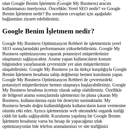
olan Google Benim İşletmem (Google My Business) aracını
kullanmanızı öneriyoruz. Öncelikle; Yerel SEO nedir? ve Google
Benim İşletmem nedir? Bu soruların cevapları için aşağıdaki
bağlantıları ziyaret edebilirsiniz.
Google Benim İşletmem nedir?
Google My Business Optimizasyon Rehberi ile işletmenizin yerel
SEO sonuçlarındaki performansını yükseltebilirsiniz. Google My
Business optimizasyonu yaparak potansiyel müşterilerinize
ulaşmanızı sağlayacaktır. Arama yapan kullanıcıların konum
bilgisinden yararlanarak çevrenizde yer alan müşterilerinize
ulaşabilirsiniz. Google My Business ya da türkçe karşılığıyla Google
Benim İşletmem hesabına sahip değilseniz hemen kurulumu yapın.
Google My Business Optimizasyon Rehberi ile çevrenizdeki
potansiyel müşterilerinize hemen ulaşmaya başlayabilirsiniz. Google
My Business hesabına ücretsiz olarak sahip olabilirsiniz. Özellikle
de bölgesel arama sonuçlarında işletmenizi ön plana çıkaran My
Business, kullanıcılarına eşsiz bir deneyim sunmaktadır. My
Business hesabı doğru kullanıldığında kullanıcıların karar vermesine
olumlu etki eder. Ayrıca işletmenizin web sitesindeki organik trafiği
ciddi bir katkı sağlayabilir. Kurulumu yapılmış bir Google Benim
İşletmem hesabınız varsa bu hesap ile yapacağınız ufak
optimizasyonlar bile telefon aramalarınızı ve site trafiğinizi