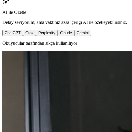
AI ile Özetle
Detay seviyorum; ama vaktiniz azsa içeriği AI ile özetleyebilirsiniz.
ChatGPT
Grok
Perplexity
Claude
Gemini
Okuyucular tarafından sıkça kullanılıyor