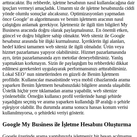
arttıracaktır. Bu rehberde, işletme hesabının nasıl kullanılacağına dair
ipuçları vermeyi amaçladık. Umarım siz de işletme hesabınızda ciddi
yönde olumlu sonuçlar alıcaksınız. Optimizasyonları yapmadan
önce Google’ ın algoritmasını ve benim işletmem aracının nasıl
çalıştığını anlamak gerekiyor. İşletmeniz ile ilgili tüm bilgileri My
Business aracında doğru olarak paylaşmalısınız. En önemli etken,
güncel ve doğru bilgilere sahip olmaktır. Web siteniz ile Google
hesabınız arasında bir ilişki kurmalısınız. İçeriklerin ilgi alanları,
hedef kitlesi tamamen web siteniz ile ilgili olmalıdır. Ürün veya
hizmet pazarlaması yapıyor olabilirsiniz. Hizmet pazarlamasında
ayrı, ürün pazarlamasında ayrı metotlar deneyebilirsiniz. Yanlış
yapmaktan korkmayın. Sizin ile paylaştığım bu rehberdeki dikkat
edilmesi gerekenleri uygulayarak performansınızı arttırabilirsiniz.
Lokal SEO’ nun nimetlerinden en güzeli de Benim İşletmem
profilidir. Kullanıcılar masaüstünde veya mobil cihazlarında arama
yaparken Benim İşletmem hesabınızdaki bilgilere anında ulaşabilir.
Üstelik hiçbir yere tıklamadan arama yapabilir, web sitenize
yönlenebilir. Örneğin kullanıcı profil verilerinde hangi şehirde
yaşadığını seçmiş ve arama yaparken kullandığı IP aralığı o şehirle
eşleşiyor olabilir. Bu durumda arama sonucu hassas konum verisi
kullanılmıyorsa, o şehirdeki veriyi gösterir.
Google My Business ile İşletme Hesabını Oluşturma
Google üzerinde arama yaptığınızda işletmeniz bir hesap açılmamış