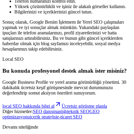
Telefon numaranızı kontrol edin.
Yüksek çözünürlüklü ve işiniz ile alakalı görseller kullanın.
Bilgilerinizi ve içeriklerinizi güncel tutun.
Sonuç olarak, Google Benim İşletmem ile Yerel SEO çalışmaları
yapmak ve iyi sonuçlar almak mümkün. Yukarıdaki paylaşılan
ipuçları ile telefon aramalarınızı, profil ziyaretlerinizi ve hatta
satışlarınızı artırabilirsiniz. Bu ve bunun gibi güncel içeriklerden
haberdar olmak için blog sayfamızı inceleyebilir, sosyal medya
hesaplarımızı takip edebilirsiniz.
Local SEO
Bu konuda profesyonel destek almak ister misiniz?
Google Business Profile ve yerel arama görünürlüğü yönetimi.
30
dakikalık ücretsiz keşif görüşmesinde mevcut durumunuzu
değerlendirip somut aksiyon önerileri sunuyorum.
local SEO
hakkında bilgi al
Ücretsiz görüşme planla
Diğer hizmetler:
SEO danışmanlığı
teknik SEO
GEO
optimizasyonu
içerik stratejisi
e-ticaret SEO
Devamı niteliğinde