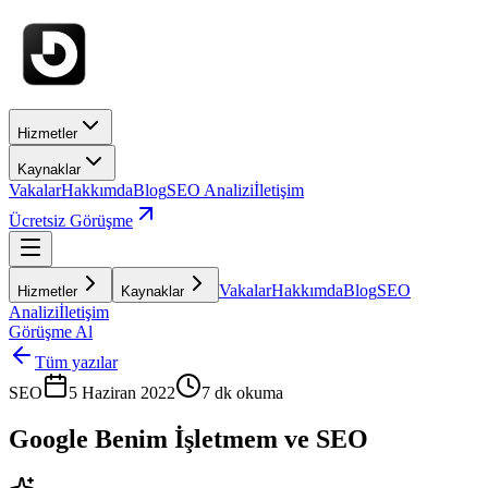
Hizmetler
Kaynaklar
Vakalar
Hakkımda
Blog
SEO Analizi
İletişim
Ücretsiz Görüşme
Vakalar
Hakkımda
Blog
SEO
Hizmetler
Kaynaklar
Analizi
İletişim
Görüşme Al
Tüm yazılar
SEO
5 Haziran 2022
7
dk okuma
Google Benim İşletmem ve SEO