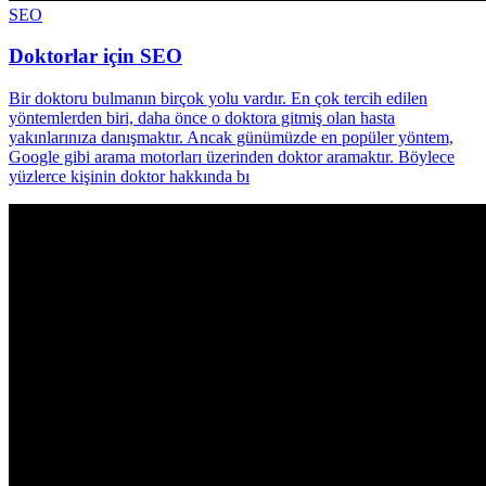
SEO
Doktorlar için SEO
Bir doktoru bulmanın birçok yolu vardır. En çok tercih edilen
yöntemlerden biri, daha önce o doktora gitmiş olan hasta
yakınlarınıza danışmaktır. Ancak günümüzde en popüler yöntem,
Google gibi arama motorları üzerinden doktor aramaktır. Böylece
yüzlerce kişinin doktor hakkında bı