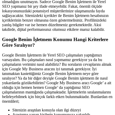
olmadığını unutmayın. Sadece Google Benim İşletmem ile Yerel
SEO yapmanız bir şey ifade etmeyebilir. Fakat, önemli ölçüde
lokasyonunuzdaki potansiyel müşterilerinize ulaşmanızda fayda
sağlayacaktır. Sitenizdeki içerikler ile Benim İşletmem hesabınızın
içeriklerinin benzer olmasına özen göstermelisiniz. Profilinizdeki
yanlış bilgiler var ise hemen düzeltmeniz gerekmektedir. Aksi
takdirde, dijital performansınız olumsuz etkilere maruz kalabilir.
Google Benim İşletmem Konumu Hangi Kriterlere
Göre Sıralıyor?
Google Benim İşletmem ile Yerel SEO çalışmaları yaptığımızı
varsayalım. Bu çalışmaları nasıl yapmamız gerekiyor ya da bu
çalışmaların verimini nasıl alabiliriz? Bu soruların cevaplarını almak
için Google My Business aracını iyi tanımak gerekiyor. İyi
tanımaktan kastettiğimiz Google Benim İşletmem neye göre
sıralıyor? Ya da bir diğer deyişle Google Benim işletmem ile nasıl
yukarılarda gözükebilirim? Google My Business aracı Google’ a ait
olduğu için hemen hemen Google’ da yaptığımız SEO
çalışmalarının mantığında çalışmaktadır. İşletmelerin sıralanmalarını
belirleyebilmek için birçok farklı etken bulunmaktadır. Bunlardan en
önemlileri;
Sitenizin araştılan konuyla olan ilgi düzeyi
Araştırma yapan kişilerin konumunuza yakınlığı