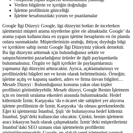
Verilen bilgilerin ve içeriğin doğruluğu
İşletme profilinizin güncelliği
İşletme hesabınızdaki yorum ve puanlamalar
Google İlgi Düzeyi: Google, ilgi düzeyini botları ile incelerken
işletmenizi müşteri arama niyetlerine göre ele almaktadır. Google’ da
arama yapan kullanıcılara en uygun işletme hesaplarını en ön planda
onlara sunmaktadır. Müşterilerinizin arattığı, ihtiyaç duyduğu bilgi
ve içeriklere sahip iseniz Google İlgi Düzeyiniz yüksek demektir.
Bu ilgi düzeyini arttırmak için bulunduğunuz sektör ve
satışını/hizmetini pazarladığınız ürünler ile ilgili paylaşımlarda
bulunmalısınız. Özgün ve ilgili içerikler ile paylaşımlarınızı
yapmanız ilgi düzeyini arttıracaktır. Ayrıca, açıklamalarınızı ve
profilinizdeki bilgileri net ve kesin olarak belirtmelisiniz. Örneğin;
işletme açılış ve kapanış saatleri, adres ve firma ünvan bilgileri…
Mesafe Düzeyi : Bulunduğunuz konuma yakın olan kişiler
profilinizi görüntüleyebilir. Mesafe düzeyi, Google Benim İşletmem
için en önemli sıralama etkenleri arasında bulunmaktadır. Hedef
kitlemizde İzmir, Karşıyaka ‘da e-ticaret site sahipleri yer alıyorsa
işletme profilimizin de İzmir, Karşıyaka ‘da olması gerekmektedir.
Eğer ki işletmemiz İstanbul, Şişli ‘de bulunuyorsa hedef kitlemiz
İstanbul, Şişli’deki kullanıcılar olucaktır. Çünkü, benim işletmem
aracı lokasyon bazlı olarak çalışmaktadır. İzmir’deki müşterilerimiz
İstanbul’daki SEO uzmanı olan işletmelerin profillerini
görüntüleyemecektir. Google, en alakalı yerel işletmeleri sunmak