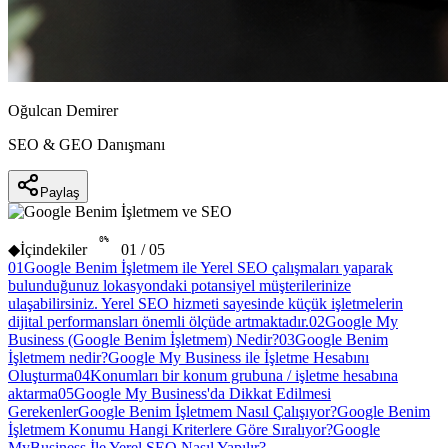
Oğulcan Demirer
SEO & GEO Danışmanı
Paylaş
0
%
◆
İçindekiler
01
/
05
01
Google Benim İşletmem ile Yerel SEO çalışmaları yaparak
bulunduğunuz lokasyondaki potansiyel müşterilerinize
ulaşabilirsiniz. Yerel SEO hizmeti sayesinde küçük işletmelerin
dijital performansları önemli ölçüde artmaktadır.
02
Google My
Business (Google Benim İşletmem) Nedir?
03
Google Benim
İşletmem nedir?
Google My Business ile İşletme Hesabını
Oluşturma
04
Konumları bir konum grubuna / işletme hesabına
aktarma
05
Google My Business'da Dikkat Edilmesi
Gerekenler
Google Benim İşletmem Nasıl Çalışıyor?
Google Benim
İşletmem Konumu Hangi Kriterlere Göre Sıralıyor?
Google
MyBusiness İle Yerel SEO Nasıl Yapılır?