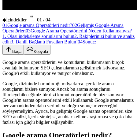
0
%
◆
İçindekiler
01
/
04
01
Google arama Operatörleri nedir?
02
Gelişmiş Google Arama
Operatörleri
03
Google Arama Operatörlerini Neden Kullanmalıyız?
1. Olası indeksleme sorunlarını bulun
2. Rakiplerinizi bulun ve analiz
edin
3. Dahili Bağlantı Fırsatları Bulun!
04
Sonuç:
Başa
Kopyala
Google arama operatörlerini ve komutlarını kullanmanın birçok
avantajı bulunuyor. SEO çalışmalarınızı geliştirmek istiyorsanız,
Google'ı etkili kullanıyor ve tanıyor olmalısınız.
Google, dizininde barındırdığı milyarlarca içerik ile arama
sonuçlarını bizlere sunuyor. Ancak bu arama sonuçlarını
filtreleyebileceğimiz bir dizi komutu/operatörü de bize sunuyor.
Google'ın arama operatörlerini etkili kullanarak Google aramalarınız
her zamankinden daha verimli ve doğru sonuçlar vereceğini
söyleyemeliyim. Ayrıca, bu gelişmiş Google arama operatörleri size
SEO analizi, içerik stratejisi, anahtar kelime araştırması ve çok daha
fazlası için güçlü bilgiler sağlayabilir.
Google arama Operatörleri nedir?