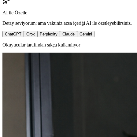
AI ile Özetle
Detay seviyorum; ama vaktiniz azsa içeriği AI ile özetleyebilirsiniz.
ChatGPT
Grok
Perplexity
Claude
Gemini
Okuyucular tarafından sıkça kullanılıyor