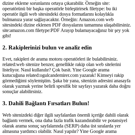
dizine ekleme sorunlarını ortaya çıkarabilir. Örneğin site:
operatörünü bir başka operatörle birleştirirsek filetype: bu iki
operatör ilgili web sitesindeki dosya formatlarını kolaylıkla
bulmanıza yarar sağlayacaktır. Örneğin: Amazon.com web
sitesindeki dizine eklenen PDF dosyalarını tamamına ulaşabilirsiniz.
site:amazon.com filetype:PDF Arayıp bulamayacağınız bir şey yok
gibi!
2. Rakiplerinizi bulun ve analiz edin
Evet, rakipleri de arama motoru operatörleri ile bulabilirsiniz.
related:web sitenize benzer, genellikle rakip olan web sitelerini
listeliyor. Nasıl kullanılır? Çok basit. Yine Google arama
kutucuğuna related:ogulcandemirer.com yazarak! Kimseyi rakip
görmediğimi söylemiştim. Şaka bir yana, sitenizin adresini anasayfa
olarak yazmak yerine belirli spesifik bir sayfayı yazarak daha doğru
sonuçlar alabilirsiniz.
3. Dahili Bağlantı Fırsatları Bulun!
Web sitenizdeki diğer ilgili sayfalardan önemli içeriğe dahili olarak
bağlantı vermek, ona daha fazla trafik kazandırabilir ve potansiyel
olarak arama sonuç sayfalarında (SERP) daha üst sıralarda yer
almasına yardımcı olabilir. Nasıl yapılır? Yine Google arama