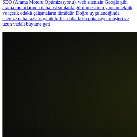
SEO (Arama Motoru Optimizasyonu), web sitenizin Google gibi
arama motorlarında daha üst sıralarda görünmesi için yapılan teknik
ve içerik odaklı çalışmaların tümüdür. Doğru uygulandığında
sitenize daha fazla organik trafik, daha fazla potansiyel müşteri ve
uzun vadeli büyüme geti