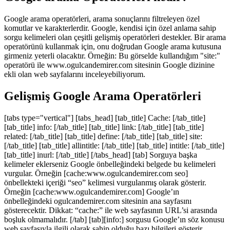
Google arama operatörleri, arama sonuçlarını filtreleyen özel
komutlar ve karakterlerdir. Google, kendisi için özel anlama sahip
sorgu kelimeleri olan çeşitli gelişmiş operatörleri destekler. Bir arama
operatörünü kullanmak için, onu doğrudan Google arama kutusuna
girmeniz yeterli olacaktır. Örneğin: Bu görselde kullandığım "site:"
operatörü ile www.ogulcandemirer.com sitesinin Google dizinine
ekli olan web sayfalarını inceleyebiliyorum.
Gelişmiş Google Arama Operatörleri
[tabs type="vertical"] [tabs_head] [tab_title] Cache: [/tab_title]
[tab_title] info: [/tab_title] [tab_title] link: [/tab_title] [tab_title]
related: [/tab_title] [tab_title] define: [/tab_title] [tab_title] site:
[/tab_title] [tab_title] allintitle: [/tab_title] [tab_title] intitle: [/tab_title]
[tab_title] inurl: [/tab_title] [/tabs_head] [tab] Sorguya başka
kelimeler eklerseniz Google önbelleğindeki belgede bu kelimeleri
vurgular. Örneğin [cache:www.ogulcandemirer.com seo]
önbellekteki içeriği “seo” kelimesi vurgulanmış olarak gösterir.
Örneğin [cache:www.ogulcandemirer.com] Google’ın
önbelleğindeki ogulcandemirer.com sitesinin ana sayfasını
gösterecektir. Dikkat: “cache:” ile web sayfasının URL’si arasında
boşluk olmamalıdır. [/tab] [tab][info:] sorgusu Google’ın söz konusu
web sayfasıyla ilgili olarak sahip olduğu bazı bilgileri gösterir.