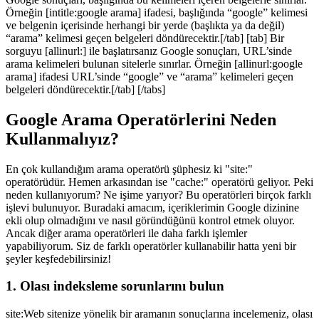
Örneğin [intitle:google arama] ifadesi, başlığında “google” kelimesi
ve belgenin içerisinde herhangi bir yerde (başlıkta ya da değil)
“arama” kelimesi geçen belgeleri döndürecektir.[/tab] [tab] Bir
sorguyu [allinurl:] ile başlatırsanız Google sonuçları, URL’sinde
arama kelimeleri bulunan sitelerle sınırlar. Örneğin [allinurl:google
arama] ifadesi URL’sinde “google” ve “arama” kelimeleri geçen
belgeleri döndürecektir.[/tab] [/tabs]
Google Arama Operatörlerini Neden
Kullanmalıyız?
En çok kullandığım arama operatörü şüphesiz ki "site:"
operatörüdür. Hemen arkasından ise "cache:" operatörü geliyor. Peki
neden kullanıyorum? Ne işime yarıyor? Bu operatörleri birçok farklı
işlevi bulunuyor. Buradaki amacım, içeriklerimin Google dizinine
ekli olup olmadığını ve nasıl göründüğünü kontrol etmek oluyor.
Ancak diğer arama operatörleri ile daha farklı işlemler
yapabiliyorum. Siz de farklı operatörler kullanabilir hatta yeni bir
şeyler keşfedebilirsiniz!
1. Olası indeksleme sorunlarını bulun
site:Web sitenize yönelik bir aramanın sonuçlarına incelemeniz, olası