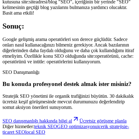
kutusuna site:siteadresi/blog "SEO", içeriğinin bir yerinde "SEO"
kelimesinin geçtiği blog yazılarını bulmanıza yardımcı olucaktır.
Basit ama etkili!
Sonuç:
Google gelişmiş arama operatörleri son derece güçlüdür. Sadece
onları nasıl kullanacağınızı bilmeniz gerekiyor. Ancak bazılarının
diğerlerinden daha faydalı olduğunu ve daha çok kullandığımı itiraf
etmeliyim. Özellikle konu SEO olduğunda site:operatörünü, cache:
operatörünü ve intitle: operatörlerini kullanıyorum.
SEO Danışmanlığı
Bu konuda profesyonel destek almak ister misiniz?
Stratejik SEO yönetimi ile organik trafiğinizi büyütün.
30 dakikalık
ücretsiz keşif görüşmesinde mevcut durumunuzu değerlendirip
somut aksiyon önerileri sunuyorum.
SEO danışmanlığı
hakkında bilgi al
Ücretsiz görüşme planla
Diğer hizmetler:
teknik SEO
GEO optimizasyonu
içerik stratejisi
e-
ticaret SEO
local SEO