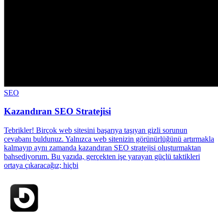
SEO
Kazandıran SEO Stratejisi
Tebrikler! Birçok web sitesini başarıya taşıyan gizli sorunun
cevabanı buldunuz. Yalnızca web sitenizin görünürlüğünü artırmakla
kalmayıp aynı zamanda kazandıran SEO stratejisi oluşturmaktan
bahsediyorum. Bu yazıda, gerçekten işe yarayan güçlü taktikleri
ortaya çıkaracağız; hiçbi