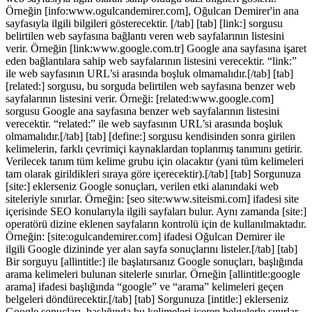
Örneğin [info:www.ogulcandemirer.com], Oğulcan Demirer'in ana
sayfasıyla ilgili bilgileri gösterecektir. [/tab] [tab] [link:] sorgusu
belirtilen web sayfasına bağlantı veren web sayfalarının listesini
verir. Örneğin [link:www.google.com.tr] Google ana sayfasına işaret
eden bağlantılara sahip web sayfalarının listesini verecektir. “link:”
ile web sayfasının URL’si arasında boşluk olmamalıdır.[/tab] [tab]
[related:] sorgusu, bu sorguda belirtilen web sayfasına benzer web
sayfalarının listesini verir. Örneği: [related:www.google.com]
sorgusu Google ana sayfasına benzer web sayfalarının listesini
verecektir. “related:” ile web sayfasının URL’si arasında boşluk
olmamalıdır.[/tab] [tab] [define:] sorgusu kendisinden sonra girilen
kelimelerin, farklı çevrimiçi kaynaklardan toplanmış tanımını getirir.
Verilecek tanım tüm kelime grubu için olacaktır (yani tüm kelimeleri
tam olarak girildikleri sıraya göre içerecektir).[/tab] [tab] Sorgunuza
[site:] eklerseniz Google sonuçları, verilen etki alanındaki web
siteleriyle sınırlar. Örneğin: [seo site:www.siteismi.com] ifadesi site
içerisinde SEO konularıyla ilgili sayfaları bulur. Aynı zamanda [site:]
operatörü dizine eklenen sayfaların kontrolü için de kullanılmaktadır.
Örneğin: [site:ogulcandemirer.com] ifadesi Oğulcan Demirer ile
ilgili Google dizininde yer alan sayfa sonuçlarını listeler.[/tab] [tab]
Bir sorguyu [allintitle:] ile başlatırsanız Google sonuçları, başlığında
arama kelimeleri bulunan sitelerle sınırlar. Örneğin [allintitle:google
arama] ifadesi başlığında “google” ve “arama” kelimeleri geçen
belgeleri döndürecektir.[/tab] [tab] Sorgunuza [intitle:] eklerseniz
Google sonuçları, başlığında bu kelimeleri içeren belgelerle sınırlar.