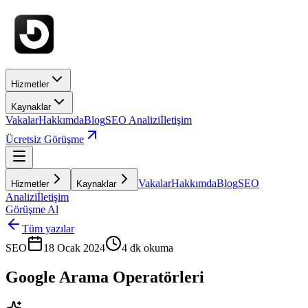
Hizmetler
Kaynaklar
Vakalar
Hakkımda
Blog
SEO Analizi
İletişim
Ücretsiz Görüşme
Vakalar
Hakkımda
Blog
SEO
Hizmetler
Kaynaklar
Analizi
İletişim
Görüşme Al
Tüm yazılar
SEO
18 Ocak 2024
4
dk okuma
Google Arama Operatörleri